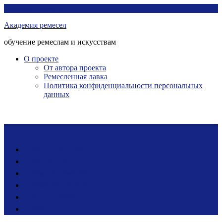
Перейти
Академия ремесел
к
Академия ремесел
контенту
обучение ремеслам и искусствам
О проекте
От автора проекта
Ремесленная лавка
Политика конфиденциальности персональных
данных
Лента новостей
Мастер-классы
Ярмарка ремесел
Ремесленная лавка
Фото-галерея
Блог