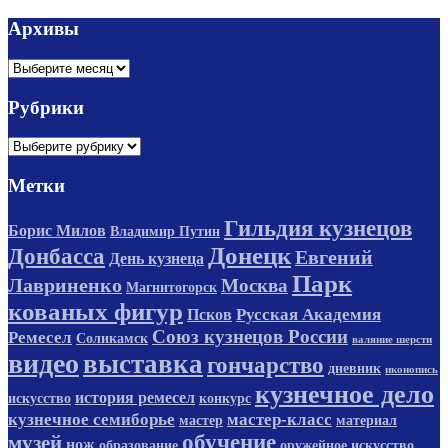
Архивы
Архивы
Рубрики
Рубрики
Метки
Гильдия кузнецов
Борис Милов
Владимир Путин
Донецк
Донбасса
Евгений
День кузнеца
Парк
Лавриненко
Москва
Магнитогорск
кованых фигур
Русская Академия
Псков
Союз кузнецов России
Ремесел
Соликамск
валяние шерсти
видео
выставка
гончарство
дневник
иконопись
кузнечное дело
история ремесел
искусство
конкурс
кузнечное семиборье
мастер-класс
мастер
материал
обучение
музей
нож
образование
оружейное искусство