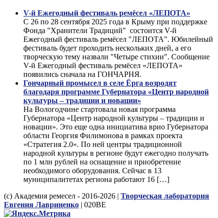
V-й Ежегодный фестиваль ремёсел «ЛЕПОТА»
С 26 по 28 сентября 2025 года в Крыму при поддержке
Фонда "Хранители Традиций" состоится V-й
Ежегодный фестиваль ремёсел "ЛЕПОТА". Юбилейный
фестиваль будет проходить нескольких дней, а его
творческую тему назвали "Четыре стихии". Сообщение
V-й Ежегодный фестиваль ремёсел «ЛЕПОТА»
появились сначала на ГОНЧАРНЯ.
Гончарный промысел в селе Ёрга возродят
благодаря программе Губернатора «Центр народной
культуры – традиции и новации»
На Вологодчине стартовала новая программа
Губернатора «Центр народной культуры – традиции и
новации». Это еще одна инициатива врио Губернатора
области Георгия Филимонова в рамках проекта
«Стратегия 2.0». По ней центры традиционной
народной культуры в регионе будут ежегодно получать
по 1 млн рублей на оснащение и приобретение
необходимого оборудования. Сейчас в 13
муниципалитетах региона работают 16 […]
(с) Академия ремесел - 2016-2026 |
Творческая лаборатория
Евгения Лавриненко
| 020BE