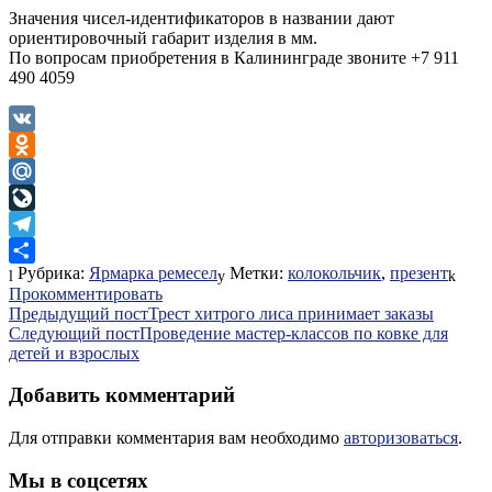
Значения чисел-идентификаторов в названии дают
ориентировочный габарит изделия в мм.
По вопросам приобретения в Калининграде звоните +7 911
490 4059
VK
Odnoklassniki
Mail.Ru
LiveJournal
Telegram
Рубрика:
Ярмарка ремесел
Метки:
колокольчик
,
презент
Отправить
Прокомментировать
Навигация
Предыдущий пост
Трест хитрого лиса принимает заказы
Следующий пост
Проведение мастер-классов по ковке для
по
детей и взрослых
записям
Добавить комментарий
Для отправки комментария вам необходимо
авторизоваться
.
Мы в соцсетях