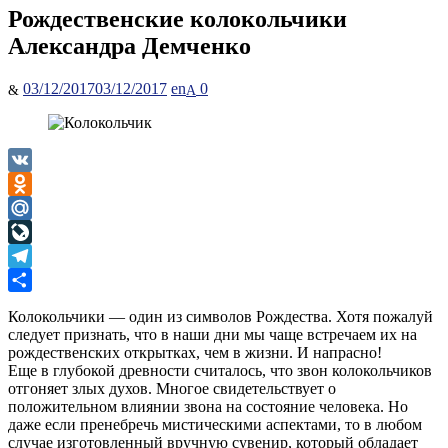
Рождественские колокольчики
Александра Демченко
Posted
Author
03/12/2017
03/12/2017
en
0
on
VK
Odnoklassniki
Mail.Ru
LiveJournal
Telegram
Отправить
Колокольчики — один из символов Рождества. Хотя пожалуй
следует признать, что в наши дни мы чаще встречаем их на
рождественских открытках, чем в жизни. И напрасно!
Еще в глубокой древности считалось, что звон колокольчиков
отгоняет злых духов. Многое свидетельствует о
положительном влиянии звона на состояние человека. Но
даже если пренебречь мистическими аспектами, то в любом
случае изготовленный вручную сувенир, который обладает