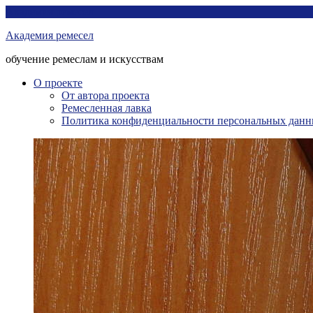
Перейти
Академия ремесел
к
Академия ремесел
контенту
обучение ремеслам и искусствам
О проекте
От автора проекта
Ремесленная лавка
Политика конфиденциальности персональных дан