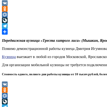
VK
Odnoklassniki
Mail.Ru
LiveJournal
Telegram
Отправить
Передвижная кузница «Треста хитрого лиса» (Мышкин, Яросл
Помимо демонстрационной работы кузнеца Дмитрия Игумнова, 
Кузница
выезжает в любой из городов Московской, Ярославской
Для организации мобильной кузницы не требуется подключени
Стоимость одного, полного дня работы кузницы от 10 тысяч рублей, боле
VK
Odnoklassniki
Mail.Ru