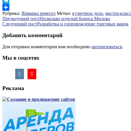
LiveJournal
Telegram
Рубрика:
Ярмарка ремесел
Метки:
кузнечное дело
,
мастер-класс
Отправить
Навигация
Предыдущий пост
Несколько изделий Бориса Милова
Следующий пост
Разработка и сопровождение торговых марок
по
записям
Добавить комментарий
Для отправки комментария вам необходимо
авторизоваться
.
Мы в соцсетях
Реклама