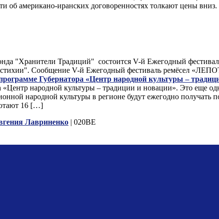
сти об американо-иранских договоренностях толкают цены вниз
 Фонда "Хранители Традиций" состоится V-й Ежегодный фестив
ыре стихии". Сообщение V-й Ежегодный фестиваль ремёсел «ЛЕ
 программе Губернатора «Центр народной культуры – традиц
а «Центр народной культуры – традиции и новации». Это еще о
ционной народной культуры в регионе будут ежегодно получать 
отают 16 […]
вгения Лавриненко
| 020BE