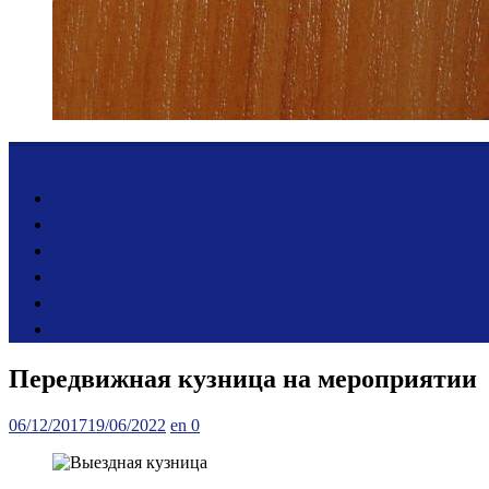
Лента новостей
Мастер-классы
Ярмарка ремесел
Ремесленная лавка
Фото-галерея
Блог
Передвижная кузница на мероприятии
Posted
Author
06/12/2017
19/06/2022
en
0
on