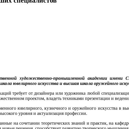
чших специалистов
твенной художественно-промышленной академии имени С.
я школа ювелирного искусства и высшая школа оружейного иск
аций требует от дизайнера или художника любой специализации 
жественном проектом, владеть техниками презентации и ведени
еменного ювелирного, кузнечного и оружейного искусства в вы
ысокого уровня и актуализация профессии.
анные на сочетании теоретических знаний и практик, на кафед
ти новые решения, способствует развитию творческого мышления