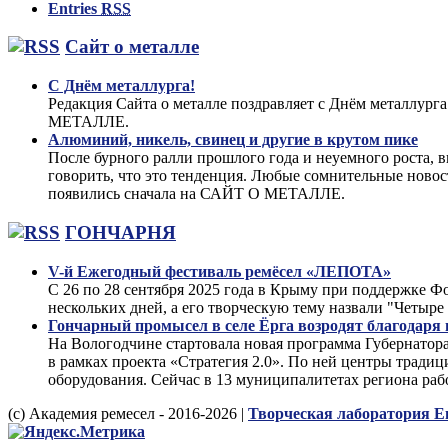
Entries
RSS
Сайт о металле
С Днём металлурга!
Редакция Сайта о металле поздравляет с Днём металлург
МЕТАЛЛЕ.
Алюминий, никель, свинец и другие в крутом пике
После бурного ралли прошлого года и неуемного роста, 
говорить, что это тенденция. Любые сомнительные ново
появились сначала на САЙТ О МЕТАЛЛЕ.
ГОНЧАРНЯ
V-й Ежегодный фестиваль ремёсел «ЛЕПОТА»
С 26 по 28 сентября 2025 года в Крыму при поддержке
нескольких дней, а его творческую тему назвали "Чет
Гончарный промысел в селе Ёрга возродят благодаря
На Вологодчине стартовала новая программа Губернатор
в рамках проекта «Стратегия 2.0». По ней центры тради
оборудования. Сейчас в 13 муниципалитетах региона раб
(с) Академия ремесел - 2016-2026 |
Творческая лаборатория Е