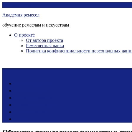
Перейти
Академия ремесел
к
Академия ремесел
контенту
обучение ремеслам и искусствам
О проекте
От автора проекта
Ремесленная лавка
Политика конфиденциальности персональных дан
Лента новостей
Мастер-классы
Ярмарка ремесел
Ремесленная лавка
Фото-галерея
Блог