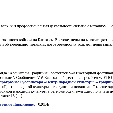
а всех, чья профессиональная деятельность связана с металлом!
вызванного войной на Ближнем Востоке, цены на многие цветные
сти об американо-иранских договоренностях толкают цены вниз
 Фонда "Хранители Традиций" состоится V-й Ежегодный фестив
ыре стихии". Сообщение V-й Ежегодный фестиваль ремёсел «ЛЕ
 программе Губернатора «Центр народной культуры – традиц
а «Центр народной культуры – традиции и новации». Это еще о
ционной народной культуры в регионе будут ежегодно получать 
отают 16 […]
вгения Лавриненко
| 020BE