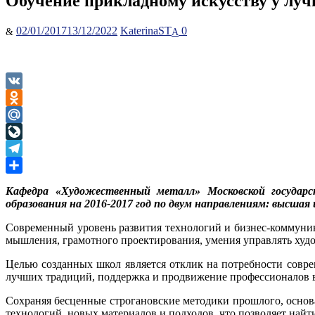
Обучение прикладному искусству у лу
Posted
Author
02/01/2017
13/12/2022
KaterinaST
0
on
VK
Odnoklassniki
Mail.Ru
LiveJournal
Telegram
Отправить
Кафедра «Художественный металл» Московской государс
образования на 2016-2017 год по двум направлениям: высша
Современный уровень развития технологий и бизнес-коммуник
мышления, грамотного проектирования, умения управлять худо
Целью созданных школ является отклик на потребности совр
лучших традиций, поддержка и продвижение профессионалов в
Сохраняя бесценные строгановские методики прошлого, основ
технологий, новых материалов и подходов, что позволяет най