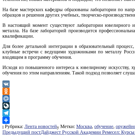
На базе мастерских кафедры образованы лаборатории по напр
образцов и решения других учебных, творческо-производственн
В настоящий момент существуют лаборатории ювелирного ис
металла. На базе лабораторий производится профессиональ
квалификации.
Для более детальной интеграции в образовательный процесс
клубные встречи с ведущими художниками по металлу России
входящим в программу обучения.
Исходя из повышенного интереса к ювелирному искусству, х
обучения по этим направлениям. Такой подход позволяет слуш
VK
Odnoklassniki
Mail.Ru
LiveJournal
Telegram
Рубрика:
Лента новостей
Метки:
Москва
,
обучение
,
оружейно
Отправить
Навигация
Предыдущий пост
Дайджест Русской Академии Ремесел: Курсы