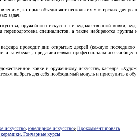
авлениям, которые объединяют нескольких мастерских для реал
ых задач.
кусства, оружейного искусства и художественной ковки, худ
ная переподготовка специалистов, а также набираются группы
, кафедра проводит дни открытых дверей (каждую последнюю с
 и зарубежья, представителями профессионального сообществ
удожественной ковке и оружейному искусству, кафедра «Художе
ателям выбрать для себя необходимый модуль и приступить к об
е искусство
,
ювелирное искусство
Прокомментировать
 керамики. Гончарные курсы