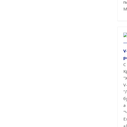
п
М
V
р
С
К
"
V
"
б
а
"
Е
«