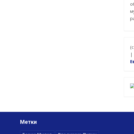
о
м
р
(
|
Е
Метки