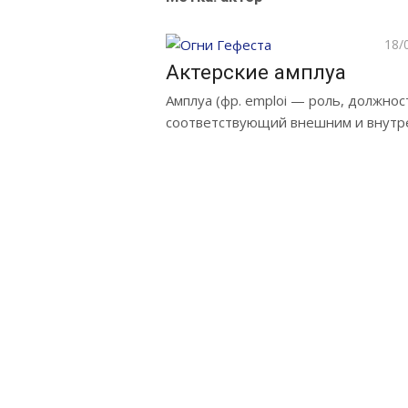
Pos
18/
on
Актерские амплуа
Амплуа (фр. emploi — роль, должно
соответствующий внешним и внутр