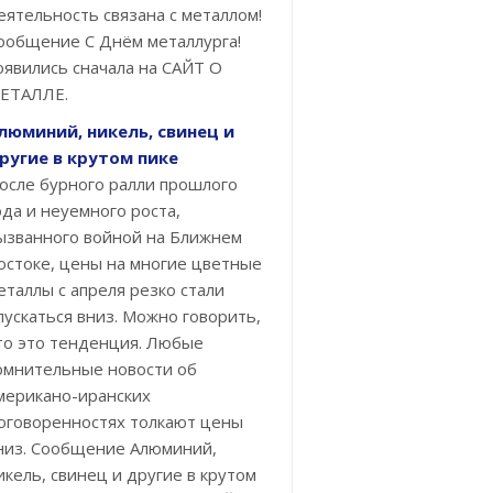
еятельность связана с металлом!
ообщение С Днём металлурга!
оявились сначала на САЙТ О
ЕТАЛЛЕ.
люминий, никель, свинец и
ругие в крутом пике
осле бурного ралли прошлого
ода и неуемного роста,
ызванного войной на Ближнем
остоке, цены на многие цветные
еталлы с апреля резко стали
пускаться вниз. Можно говорить,
то это тенденция. Любые
омнительные новости об
мерикано-иранских
оговоренностях толкают цены
низ. Сообщение Алюминий,
икель, свинец и другие в крутом