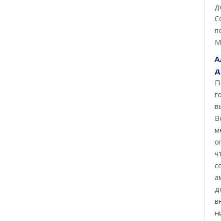
д
С
п
М
А
д
П
г
в
В
м
о
ч
с
а
д
в
н