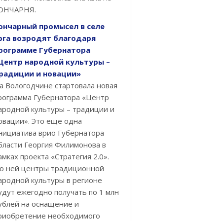
ОНЧАРНЯ.
ончарный промысел в селе
рга возродят благодаря
рограмме Губернатора
Центр народной культуры –
радиции и новации»
а Вологодчине стартовала новая
рограмма Губернатора «Центр
ародной культуры – традиции и
овации». Это еще одна
нициатива врио Губернатора
бласти Георгия Филимонова в
амках проекта «Стратегия 2.0».
о ней центры традиционной
ародной культуры в регионе
удут ежегодно получать по 1 млн
ублей на оснащение и
риобретение необходимого