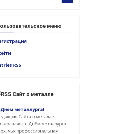
ользовательское меню
егистрация
ойти
ntries
RSS
Сайт о металле
 Днём металлурга!
едакция Сайта о металле
оздравляет с Днём металлурга
сех, чья профессиональная