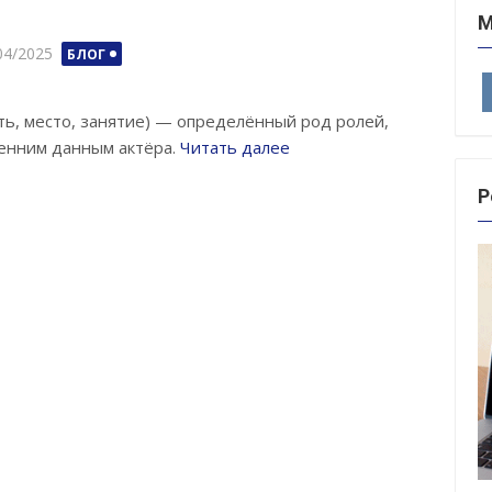
М
ted
04/2025
БЛОГ
сть, место, занятие) — определённый род ролей,
енним данным актёра.
Читать далее
Р