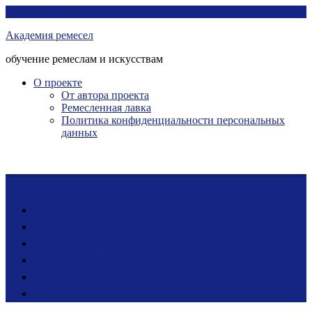
Перейти
Академия ремесел
к
Академия ремесел
контенту
обучение ремеслам и искусствам
О проекте
От автора проекта
Ремесленная лавка
Политика конфиденциальности персональных
данных
Лента новостей
Мастер-классы
Ярмарка ремесел
Ремесленная лавка
Фото-галерея
Блог