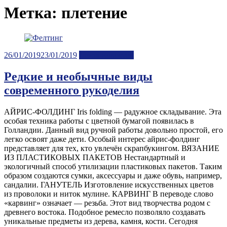
Метка:
плетение
Posted
26/01/2019
23/01/2019
Лента новостей
on
Редкие и необычные виды
современного рукоделия
АЙРИС-ФОЛДИНГ Iris folding — радужное складывание. Эта
особая техника работы с цветной бумагой появилась в
Голландии. Данный вид ручной работы довольно простой, его
легко освоят даже дети. Особый интерес айрис-фолдинг
представляет для тех, кто увлечён скрапбукингом. ВЯЗАНИЕ
ИЗ ПЛАСТИКОВЫХ ПАКЕТОВ Нестандартный и
экологичный способ утилизации пластиковых пакетов. Таким
образом создаются сумки, аксессуары и даже обувь, например,
сандалии. ГАНУТЕЛЬ Изготовление искусственных цветов
из проволоки и ниток мулине. КАРВИНГ В переводе слово
«карвинг» означает — резьба. Этот вид творчества родом с
древнего востока. Подобное ремесло позволяло создавать
уникальные предметы из дерева, камня, кости. Сегодня