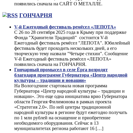
появились сначала на САЙТ О МЕТАЛЛЕ.
ГОНЧАРНЯ
V-й Ежегодный фестиваль ремёсел «ЛЕПОТА»
С 26 по 28 сентября 2025 года в Крыму при поддержке
Фонда "Хранители Традиций" состоится V-й
Ежегодный фестиваль ремёсел "ЛЕПОТА". Юбилейный
фестиваль будет проходить нескольких дней, а его
творческую тему назвали "Четыре стихии". Сообщение
V-й Ежегодный фестиваль ремёсел «ЛЕПОТА»
появились сначала на ГОНЧАРНЯ.
Гончарный промысел в селе Ёрга возродят
благодаря программе Губернатора «Центр народной
культуры – традиции и новации»
На Вологодчине стартовала новая программа
Губернатора «Центр народной культуры – традиции и
новации». Это еще одна инициатива врио Губернатора
области Георгия Филимонова в рамках проекта
«Стратегия 2.0». По ней центры традиционной
народной культуры в регионе будут ежегодно получать
по 1 млн рублей на оснащение и приобретение
необходимого оборудования. Сейчас в 13
муниципалитетах региона работают 16 […]