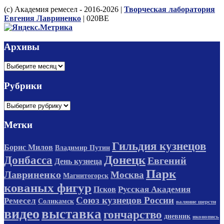
(с) Академия ремесел - 2016-2026 |
Творческая лаборатория
Евгения Лавриненко
| 020BE
Архивы
Архивы
Рубрики
Рубрики
Метки
Гильдия кузнецов
Борис Милов
Владимир Путин
Донецк
Донбасса
Евгений
День кузнеца
Парк
Лавриненко
Москва
Магнитогорск
кованых фигур
Русская Академия
Псков
Союз кузнецов России
Ремесел
Соликамск
валяние шерсти
видео
выставка
гончарство
дневник
иконопись