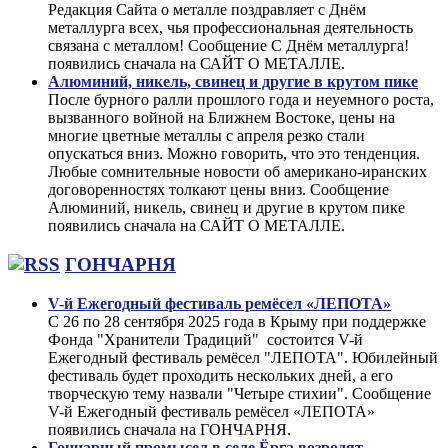
Редакция Сайта о металле поздравляет с Днём
металлурга всех, чья профессиональная деятельность
связана с металлом! Сообщение С Днём металлурга!
появились сначала на САЙТ О МЕТАЛЛЕ.
Алюминий, никель, свинец и другие в крутом пике
После бурного ралли прошлого года и неуемного роста,
вызванного войной на Ближнем Востоке, цены на
многие цветные металлы с апреля резко стали
опускаться вниз. Можно говорить, что это тенденция.
Любые сомнительные новости об американо-иранских
договоренностях толкают цены вниз. Сообщение
Алюминий, никель, свинец и другие в крутом пике
появились сначала на САЙТ О МЕТАЛЛЕ.
ГОНЧАРНЯ
V-й Ежегодный фестиваль ремёсел «ЛЕПОТА»
С 26 по 28 сентября 2025 года в Крыму при поддержке
Фонда "Хранители Традиций" состоится V-й
Ежегодный фестиваль ремёсел "ЛЕПОТА". Юбилейный
фестиваль будет проходить нескольких дней, а его
творческую тему назвали "Четыре стихии". Сообщение
V-й Ежегодный фестиваль ремёсел «ЛЕПОТА»
появились сначала на ГОНЧАРНЯ.
Гончарный промысел в селе Ёрга возродят