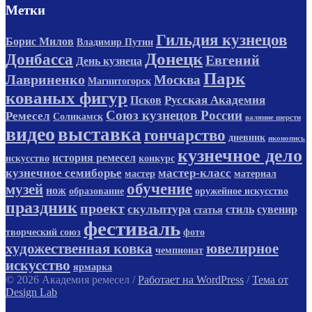
Метки
Гильдия кузнецов
Борис Милов
Владимир Путин
Донецк
Донбасса
Евгений
День кузнеца
Парк
Лавриненко
Москва
Магнитогорск
кованых фигур
Русская Академия
Псков
Союз кузнецов России
Ремесел
Соликамск
валяние шерсти
видео
выставка
гончарство
дневник
иконопись
кузнечное дело
история ремесел
искусство
конкурс
кузнечное семиборье
мастер-класс
мастер
материал
обучение
музей
нож
образование
оружейное искусство
праздник
проект
скульптура
стиль
сувенир
статья
фестиваль
творческий союз
фото
художественная ковка
ювелирное
чемпионат
искусство
ярмарка
© 2026 Академия ремесел
/
Работает на WordPress
/
Тема от
Design Lab