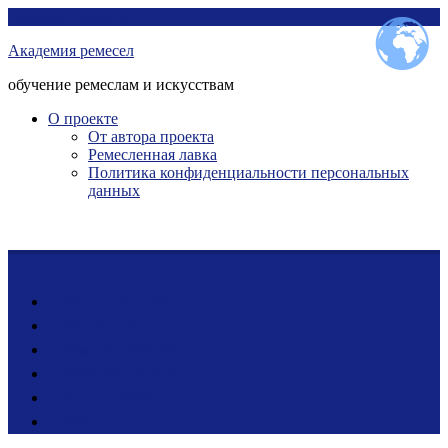
Перейти
Академия ремесел
к
Академия ремесел
контенту
обучение ремеслам и искусствам
О проекте
От автора проекта
Ремесленная лавка
Политика конфиденциальности персональных
данных
Лента новостей
Мастер-классы
Ярмарка ремесел
Ремесленная лавка
Фото-галерея
Блог