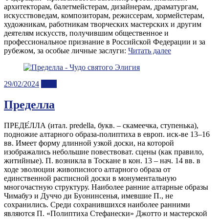
архитекторам, балетмейстерам, дизайнерам, драматургам,
искусствоведам, композиторам, режиссерам, хормейстерам,
художникам, работникам творческих мастерских и другим
деятелям искусств, получившим общественное и
профессиональное признание в Российской Федерации и за
рубежом, за особые личные заслуги:
Читать далее
Posted
29/02/2024
Блог
on
Пределла
ПРЕДЕ́ЛЛА (итал. predella, букв. – скамеечка, ступенька),
подножие алтарного образа-полиптиха в европ. иск-ве 13–16
вв. Имеет форму длинной узкой доски, на которой
изображались небольшие повествоват. сцены (как правило,
житийные). П. возникла в Тоскане в кон. 13 – нач. 14 вв. в
ходе эволюции живописного алтарного образа от
единственной расписной доски в монументальную
многочастную структуру. Наиболее ранние алтарные образы
Чимабуэ и Дуччо ди Буонинсенья, имевшие П., не
сохранились. Среди сохранившихся наиболее ранними
являются П. «Полиптиха Стефанески» Джотто и мастерской