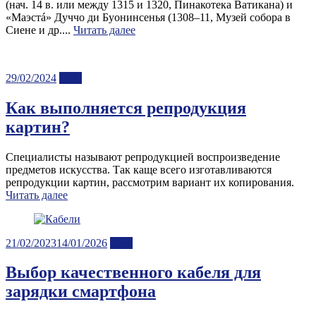
(нач. 14 в. или между 1315 и 1320, Пинакотека Ватикана) и
«Маэстá» Дуччо ди Буонинсенья (1308–11, Музей собора в
Сиене и др....
Читать далее
Posted
29/02/2024
Блог
on
Как выполняется репродукция
картин?
Специалисты называют репродукцией воспроизведение
предметов искусства. Так каще всего изготавливаются
репродукции картин, рассмотрим вариант их копирования.
Читать далее
Posted
21/02/2023
14/01/2026
Блог
on
Выбор качественного кабеля для
зарядки смартфона