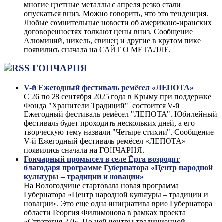
многие цветные металлы с апреля резко стали
опускаться вниз. Можно говорить, что это тенденция.
Любые сомнительные новости об американо-иранских
договоренностях толкают цены вниз. Сообщение
Алюминий, никель, свинец и другие в крутом пике
появились сначала на САЙТ О МЕТАЛЛЕ.
ГОНЧАРНЯ
V-й Ежегодный фестиваль ремёсел «ЛЕПОТА»
С 26 по 28 сентября 2025 года в Крыму при поддержке
Фонда "Хранители Традиций" состоится V-й
Ежегодный фестиваль ремёсел "ЛЕПОТА". Юбилейный
фестиваль будет проходить нескольких дней, а его
творческую тему назвали "Четыре стихии". Сообщение
V-й Ежегодный фестиваль ремёсел «ЛЕПОТА»
появились сначала на ГОНЧАРНЯ.
Гончарный промысел в селе Ёрга возродят
благодаря программе Губернатора «Центр народной
культуры – традиции и новации»
На Вологодчине стартовала новая программа
Губернатора «Центр народной культуры – традиции и
новации». Это еще одна инициатива врио Губернатора
области Георгия Филимонова в рамках проекта
«Стратегия 2.0». По ней центры традиционной