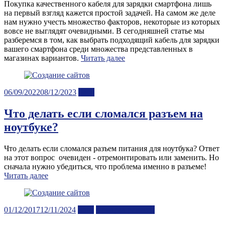
Покупка качественного кабеля для зарядки смартфона лишь
на первый взгляд кажется простой задачей. На самом же деле
нам нужно учесть множество факторов, некоторые из которых
вовсе не выглядят очевидными. В сегодняшней статье мы
разберемся в том, как выбрать подходящий кабель для зарядки
вашего смартфона среди множества представленных в
магазинах вариантов.
Читать далее
Posted
06/09/2022
08/12/2023
Блог
on
Что делать если сломался разъем на
ноутбуке?
Что делать если сломался разъем питания для ноутбука? Ответ
на этот вопрос очевиден - отремонтировать или заменить. Но
сначала нужно убедиться, что проблема именно в разъеме!
Читать далее
Posted
01/12/2017
12/11/2024
Блог
Ярмарка ремесел
on