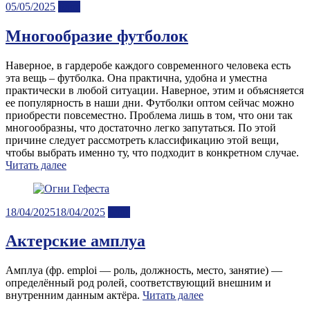
Posted
05/05/2025
Блог
on
Многообразие футболок
Наверное, в гардеробе каждого современного человека есть
эта вещь – футболка. Она практична, удобна и уместна
практически в любой ситуации. Наверное, этим и объясняется
ее популярность в наши дни. Футболки оптом сейчас можно
приобрести повсеместно. Проблема лишь в том, что они так
многообразны, что достаточно легко запутаться. По этой
причине следует рассмотреть классификацию этой вещи,
чтобы выбрать именно ту, что подходит в конкретном случае.
Читать далее
Posted
18/04/2025
18/04/2025
Блог
on
Актерские амплуа
Амплуа (фр. emploi — роль, должность, место, занятие) —
определённый род ролей, соответствующий внешним и
внутренним данным актёра.
Читать далее