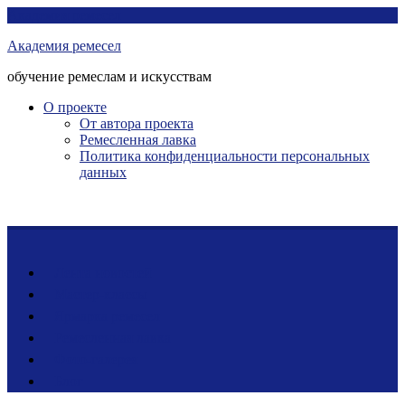
Перейти
Академия ремесел
к
Академия ремесел
контенту
обучение ремеслам и искусствам
О проекте
От автора проекта
Ремесленная лавка
Политика конфиденциальности персональных
данных
Лента новостей
Мастер-классы
Ярмарка ремесел
Ремесленная лавка
Фото-галерея
Блог