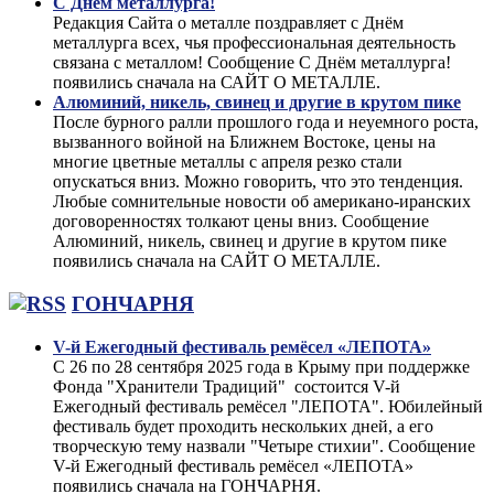
С Днём металлурга!
Редакция Сайта о металле поздравляет с Днём
металлурга всех, чья профессиональная деятельность
связана с металлом! Сообщение С Днём металлурга!
появились сначала на САЙТ О МЕТАЛЛЕ.
Алюминий, никель, свинец и другие в крутом пике
После бурного ралли прошлого года и неуемного роста,
вызванного войной на Ближнем Востоке, цены на
многие цветные металлы с апреля резко стали
опускаться вниз. Можно говорить, что это тенденция.
Любые сомнительные новости об американо-иранских
договоренностях толкают цены вниз. Сообщение
Алюминий, никель, свинец и другие в крутом пике
появились сначала на САЙТ О МЕТАЛЛЕ.
ГОНЧАРНЯ
V-й Ежегодный фестиваль ремёсел «ЛЕПОТА»
С 26 по 28 сентября 2025 года в Крыму при поддержке
Фонда "Хранители Традиций" состоится V-й
Ежегодный фестиваль ремёсел "ЛЕПОТА". Юбилейный
фестиваль будет проходить нескольких дней, а его
творческую тему назвали "Четыре стихии". Сообщение
V-й Ежегодный фестиваль ремёсел «ЛЕПОТА»
появились сначала на ГОНЧАРНЯ.