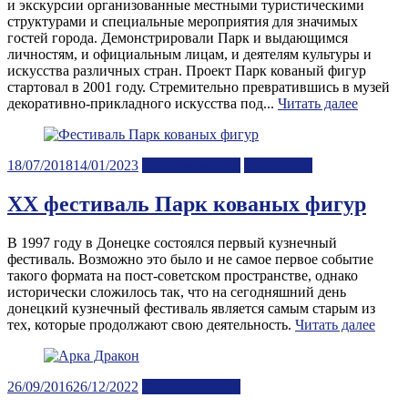
и экскурсии организованные местными туристическими
структурами и специальные мероприятия для значимых
гостей города. Демонстрировали Парк и выдающимся
личностям, и официальным лицам, и деятелям культуры и
искусства различных стран. Проект Парк кованый фигур
стартовал в 2001 году. Стремительно превратившись в музей
декоративно-прикладного искусства под...
Читать далее
Posted
18/07/2018
14/01/2023
Лента новостей
Фестивали
on
XX фестиваль Парк кованых фигур
В 1997 году в Донецке состоялся первый кузнечный
фестиваль. Возможно это было и не самое первое событие
такого формата на пост-советском пространстве, однако
исторически сложилось так, что на сегодняшний день
донецкий кузнечный фестиваль является самым старым из
тех, которые продолжают свою деятельность.
Читать далее
Posted
26/09/2016
26/12/2022
Лента новостей
on