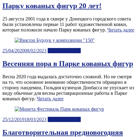
Парку кованых фигур 20 лет!
25 августа 2001 года в сквере у Донецкого городского совета
были установлены первые 11 работ художественной ковки,
которые положили начало Парку кованых фигур.
Читать далее
Posted
25/04/2020
08/02/2023
Лента новостей
on
Весенняя пора в Парке кованых фигур
Весна 2020 года выдалась достаточно сложной. Но не смотря
на то, что основное внимание общественности обращено в
сторону пандемии, Гильдия кузнецов Донбасса не упускает из
виду обычные для весны реставрационные работы в Парке
кованых фигур.
Читать далее
Posted
25/12/2019
18/03/2023
Лента новостей
on
Благотворительная предновогодняя