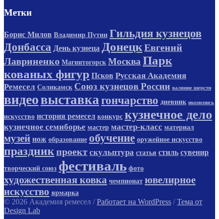
Метки
Гильдия кузнецов
Борис Милов
Владимир Путин
Донецк
Донбасса
Евгений
День кузнеца
Парк
Лавриненко
Москва
Магнитогорск
кованых фигур
Русская Академия
Псков
Союз кузнецов России
Ремесел
Соликамск
валяние шерсти
видео
выставка
гончарство
дневник
иконопись
кузнечное дело
история ремесел
искусство
конкурс
кузнечное семиборье
мастер-класс
мастер
материал
обучение
музей
нож
образование
оружейное искусство
праздник
проект
скульптура
стиль
сувенир
статья
фестиваль
творческий союз
фото
художественная ковка
ювелирное
чемпионат
искусство
ярмарка
© 2026 Академия ремесел
/
Работает на WordPress
/
Тема от
Design Lab