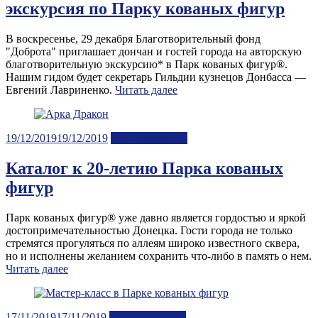
экскурсия по Парку кованых фигур
В воскресенье, 29 декабря Благотворительный фонд
"Доброта" приглашает дончан и гостей города на авторскую
благотворительную экскурсию* в Парк кованых фигур®.
Нашим гидом будет секретарь Гильдии кузнецов Донбасса —
Евгений Лавриненко.
Читать далее
Posted
19/12/2019
19/12/2019
Лента новостей
on
Каталог к 20-летию Парка кованых
фигур
Парк кованых фигур® уже давно является гордостью и яркой
достопримечательностью Донецка. Гости города не только
стремятся прогуляться по аллеям широко известного сквера,
но и исполнены желанием сохранить что-либо в память о нем.
Читать далее
Posted
17/11/2019
17/11/2019
Лента новостей