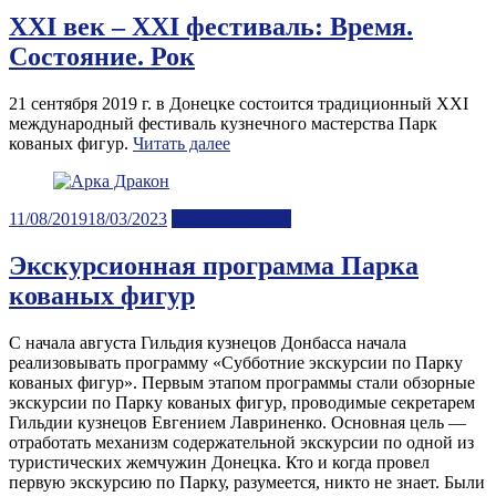
ХХI век – ХХI фестиваль: Время.
Состояние. Рок
21 сентября 2019 г. в Донецке состоится традиционный XXI
международный фестиваль кузнечного мастерства Парк
кованых фигур.
Читать далее
Posted
11/08/2019
18/03/2023
Лента новостей
on
Экскурсионная программа Парка
кованых фигур
С начала августа Гильдия кузнецов Донбасса начала
реализовывать программу «Субботние экскурсии по Парку
кованых фигур». Первым этапом программы стали обзорные
экскурсии по Парку кованых фигур, проводимые секретарем
Гильдии кузнецов Евгением Лавриненко. Основная цель —
отработать механизм содержательной экскурсии по одной из
туристических жемчужин Донецка. Кто и когда провел
первую экскурсию по Парку, разумеется, никто не знает. Были