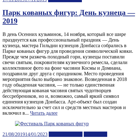
on
Парк кованых фигур: День кузнеца —
2019
В день Осенних кузьминок, 14 ноября, который все шире
празднуется как профессиональный праздник — День
кузнеца, мастера Гильдии кузнецов Донбасса собрались в
Парке кованых фигур для проведения символической ковки.
Прежде чем разжечь походный горн, кузнецы поставили
свечи святым, покровителям кузнечного ремесла, сделали
коллективное фото на фоне часовни Космы и Домиана,
поздравили друг друга с праздником. Место проведения
мероприятия было выбрано знаковое. Возведенная в 2018
году обыденная часовня, — не только единственная
действующая кованая часовня святых чудотворцев
бессребреников, но и, возможно, самый яркий символ
единения кузнецов Донбасса. Арт-объект был создан
исключительно за счет сил и средств местных мастеров и
включил в...
Читать далее
Posted
21/08/2019
14/01/2023
Лента новостей
Фестивали
on