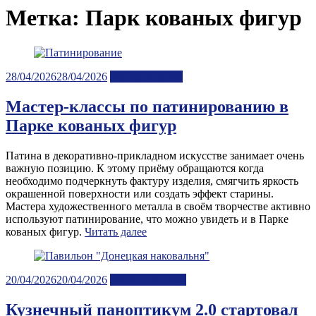
Метка:
Парк кованых фигур
Posted
28/04/2026
28/04/2026
Мастер-классы
on
Мастер-классы по патинированию в
Парке кованых фигур
Патина в декоративно-прикладном искусстве занимает очень
важную позицию. К этому приёму обращаются когда
необходимо подчеркнуть фактуру изделия, смягчить яркость
окрашенной поверхности или создать эффект старины.
Мастера художественного металла в своём творчестве активно
используют патинирование, что можно увидеть и в Парке
кованых фигур.
Читать далее
Posted
20/04/2026
20/04/2026
Лента новостей
on
Кузнечный паноптикум 2.0 стартовал