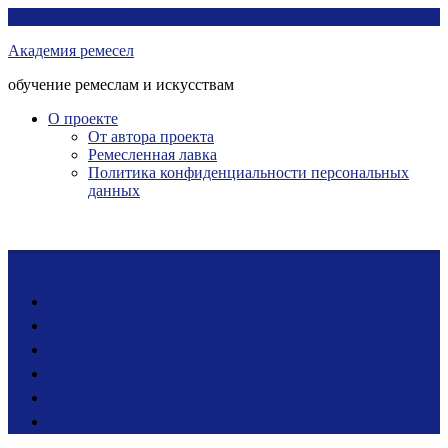
Перейти
Академия ремесел
к
Академия ремесел
контенту
обучение ремеслам и искусствам
О проекте
От автора проекта
Ремесленная лавка
Политика конфиденциальности персональных
данных
Лента новостей
Мастер-классы
Ярмарка ремесел
Ремесленная лавка
Фото-галерея
Блог