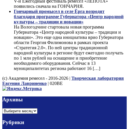
V-й Ежегодный фестиваль ремёсел «ЛЕПОТА»
появились сначала на ГОНЧАРНЯ.
Гончарный промысел в селе Ёрга возродят
благодаря программе Губернатора «Центр народной
культуры – традиции и новации»
На Вологодчине стартовала новая программа
Губернатора «Центр народной культуры – традиции и
новации». Это еще одна инициатива врио Губернатора
области Георгия Филимонова в рамках проекта
«Стратегия 2.0». По ней центры традиционной
народной культуры в регионе будут ежегодно получать
по 1 млн рублей на оснащение и приобретение
необходимого оборудования. Сейчас в 13
муниципалитетах региона работают 16 […]
(с) Академия ремесел - 2016-2026 |
Творческая лаборатория
Евгения Лавриненко
| 020BE
Архивы
Архивы
Рубрики