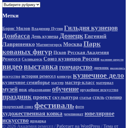
Рубрики
Метки
Гильдия кузнецов
Борис Милов
Владимир Путин
Донецк
Донбасса
Евгений
День кузнеца
Парк
Лавриненко
Москва
Магнитогорск
кованых фигур
Русская Академия
Псков
Союз кузнецов России
Ремесел
Соликамск
валяние шерсти
видео
выставка
гончарство
дневник
иконопись
кузнечное дело
история ремесел
искусство
конкурс
кузнечное семиборье
мастер-класс
мастер
материал
обучение
музей
нож
образование
оружейное искусство
праздник
проект
скульптура
стиль
сувенир
статья
фестиваль
творческий союз
фото
художественная ковка
ювелирное
чемпионат
искусство
ярмарка
© 2026 Академия ремесел
/
Работает на WordPress
/
Тема от