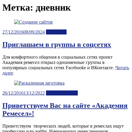
Метка:
дневник
Posted
27/12/2016
08/09/2024
О проекте
on
Приглашаем в группы в соцсетях
Для комфортного общения в социальных сетях проект
Академия ремесел открыл одноименные группы в
популярных социальных сетях Facebooke и ВКонтакте.
Читать
далее
Posted
26/12/2016
13/12/2022
Лента новостей
on
Приветствуем Вас на сайте «Академия
Ремесел»!
Приветствуем творческих людей, которые в ремеслах ищут
профессию или хобби. Начинающих ремесленников,