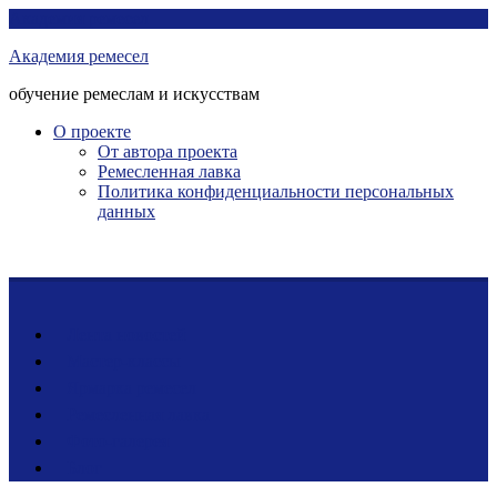
Перейти
Академия ремесел
к
Академия ремесел
контенту
обучение ремеслам и искусствам
О проекте
От автора проекта
Ремесленная лавка
Политика конфиденциальности персональных
данных
Лента новостей
Мастер-классы
Ярмарка ремесел
Ремесленная лавка
Фото-галерея
Блог