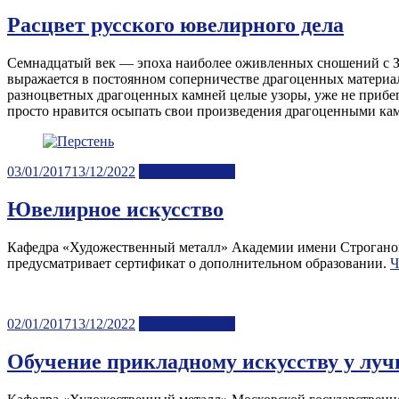
on
Расцвет русского ювелирного дела
Семнадцатый век — эпоха наиболее оживленных сношений с За
выражается в постоянном соперничестве драгоценных материа
разноцветных драгоценных камней целые узоры, уже не прибега
просто нравится осыпать свои произведения драгоценными ка
Posted
03/01/2017
13/12/2022
Лента новостей
on
Ювелирное искусство
Кафедра «Художественный металл» Академии имени Строганова
предусматривает сертификат о дополнительном образовании.
Ч
Posted
02/01/2017
13/12/2022
Лента новостей
on
Обучение прикладному искусству у лу