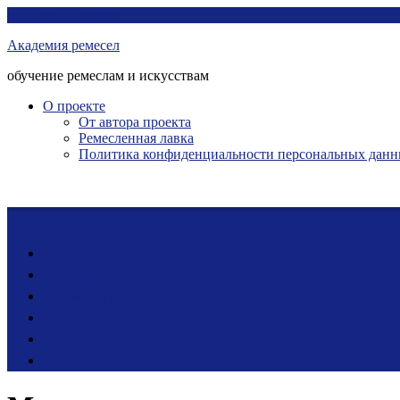
Перейти
Академия ремесел
к
Академия ремесел
контенту
обучение ремеслам и искусствам
О проекте
От автора проекта
Ремесленная лавка
Политика конфиденциальности персональных дан
Лента новостей
Мастер-классы
Ярмарка ремесел
Ремесленная лавка
Фото-галерея
Блог