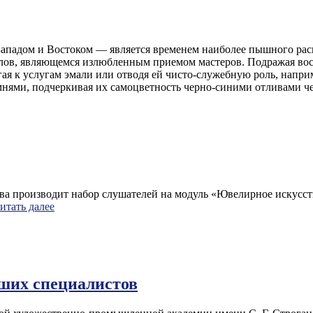
падом и Востоком — является временем наиболее пышного расц
лов, являющемся излюбленным приемом мастеров. Подражая вос
я к услугам эмали или отводя ей чисто-служебную роль, наприм
мнями, подчеркивая их самоцветность черно-синими отливами ч
 производит набор слушателей на модуль «Ювелирное искусство
итать далее
чших специалистов