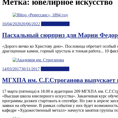
Метка:
ювелирное искусство
Posted
16/04/2020
20/06/2022
Лента новостей
on
Пасхальный сюрприз для Марии Федоро
«Дорого яичко ко Христову дню». Пословица обретает особый с
драгоценные камни, горный хрусталь и тонкая работа... 10 фа
Posted
14/03/2017
30/11/2017
Лента новостей
on
МГХПА им. С.Г.Строганова выпускает 
17 марта (пятница) в 18.00 в аудитории 209 МГХПА им. С.Г.С
«Высшая школа ювелирного искусства». Заканчивая курс обу
программы должен стартовать в сентябре. Но уже в апреле за
заявки на обучение. В рамках события у них будет возможност
кафедре «Художественный металл» начнутся занятия группы п