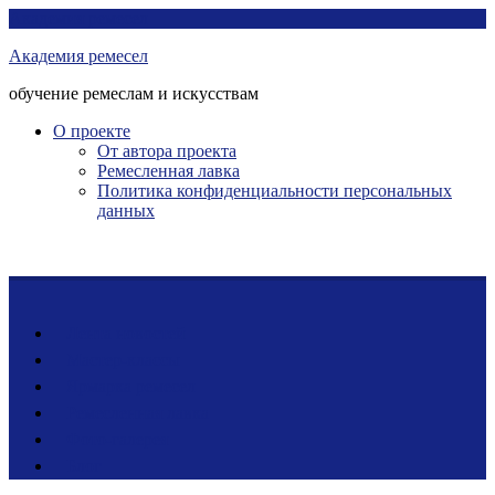
Перейти
Академия ремесел
к
Академия ремесел
контенту
обучение ремеслам и искусствам
О проекте
От автора проекта
Ремесленная лавка
Политика конфиденциальности персональных
данных
Лента новостей
Мастер-классы
Ярмарка ремесел
Ремесленная лавка
Фото-галерея
Блог