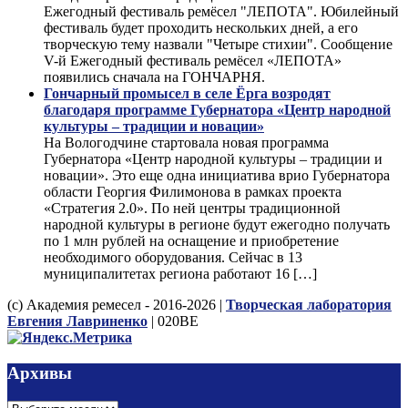
Ежегодный фестиваль ремёсел "ЛЕПОТА". Юбилейный
фестиваль будет проходить нескольких дней, а его
творческую тему назвали "Четыре стихии". Сообщение
V-й Ежегодный фестиваль ремёсел «ЛЕПОТА»
появились сначала на ГОНЧАРНЯ.
Гончарный промысел в селе Ёрга возродят
благодаря программе Губернатора «Центр народной
культуры – традиции и новации»
На Вологодчине стартовала новая программа
Губернатора «Центр народной культуры – традиции и
новации». Это еще одна инициатива врио Губернатора
области Георгия Филимонова в рамках проекта
«Стратегия 2.0». По ней центры традиционной
народной культуры в регионе будут ежегодно получать
по 1 млн рублей на оснащение и приобретение
необходимого оборудования. Сейчас в 13
муниципалитетах региона работают 16 […]
(с) Академия ремесел - 2016-2026 |
Творческая лаборатория
Евгения Лавриненко
| 020BE
Архивы
Архивы