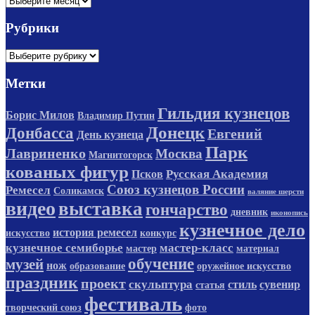
Рубрики
Рубрики
Метки
Гильдия кузнецов
Борис Милов
Владимир Путин
Донецк
Донбасса
Евгений
День кузнеца
Парк
Лавриненко
Москва
Магнитогорск
кованых фигур
Русская Академия
Псков
Союз кузнецов России
Ремесел
Соликамск
валяние шерсти
видео
выставка
гончарство
дневник
иконопись
кузнечное дело
история ремесел
искусство
конкурс
кузнечное семиборье
мастер-класс
мастер
материал
обучение
музей
нож
образование
оружейное искусство
праздник
проект
скульптура
стиль
сувенир
статья
фестиваль
творческий союз
фото