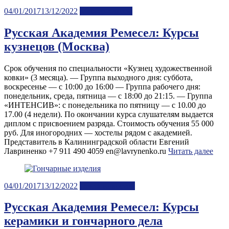
Posted
04/01/2017
13/12/2022
Мастер-классы
on
Русская Академия Ремесел: Курсы
кузнецов (Москва)
Срок обучения по специальности «Кузнец художественной
ковки» (3 месяца). — Группа выходного дня: суббота,
воскресенье — с 10:00 до 16:00 — Группа рабочего дня:
понедельник, среда, пятница — с 18:00 до 21:15. — Группа
«ИНТЕНСИВ»: с понедельника по пятницу — с 10.00 до
17.00 (4 недели). По окончании курса слушателям выдается
диплом с присвоением разряда. Стоимость обучения 55 000
руб. Для иногородних — хостелы рядом с академией.
Представитель в Калининградской области Евгений
Лавриненко +7 911 490 4059 en@lavrynenko.ru
Читать далее
Posted
04/01/2017
13/12/2022
Лента новостей
on
Русская Академия Ремесел: Курсы
керамики и гончарного дела