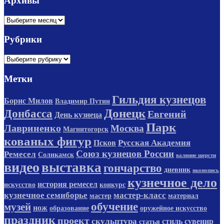
Архивы
Архивы
Рубрики
Рубрики
Метки
Гильдия кузнецов
Борис Милов
Владимир Путин
Донецк
Донбасса
Евгений
День кузнеца
Парк
Лавриненко
Москва
Магнитогорск
кованых фигур
Русская Академия
Псков
Союз кузнецов России
Ремесел
Соликамск
валяние шерсти
видео
выставка
гончарство
дневник
иконопись
кузнечное дело
история ремесел
искусство
конкурс
кузнечное семиборье
мастер-класс
мастер
материал
обучение
музей
нож
образование
оружейное искусство
праздник
проект
скульптура
стиль
сувенир
статья