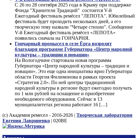
С 26 по 28 сентября 2025 года в Крыму при поддержке
Фонда "Хранители Традиций" состоится V-й
Ежегодный фестиваль ремёсел "ЛЕПОТА". Юбилейный
фестиваль будет проходить нескольких дней, а его
творческую тему назвали "Четыре стихии". Сообщение
V-й Ежегодный фестиваль ремёсел «ЛЕПОТА»
появились сначала на ГОНЧАРНЯ.
Гончарный промысел в селе Ёрга возродят
благодаря программе Губернатора «Центр народной
культуры – традиции и новации»
На Вологодчине стартовала новая программа
Губернатора «Центр народной культуры – традиции и
новации». Это еще одна инициатива врио Губернатора
области Георгия Филимонова в рамках проекта
«Стратегия 2.0». По ней центры традиционной
народной культуры в регионе будут ежегодно получать
по 1 млн рублей на оснащение и приобретение
необходимого оборудования. Сейчас в 13
муниципалитетах региона работают 16 […]
(с) Академия ремесел - 2016-2026 |
Творческая лаборатория
Евгения Лавриненко
| 020BE