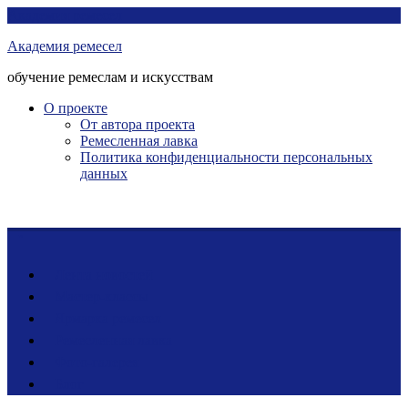
Перейти
Академия ремесел
к
Академия ремесел
контенту
обучение ремеслам и искусствам
О проекте
От автора проекта
Ремесленная лавка
Политика конфиденциальности персональных
данных
Лента новостей
Мастер-классы
Ярмарка ремесел
Ремесленная лавка
Фото-галерея
Блог