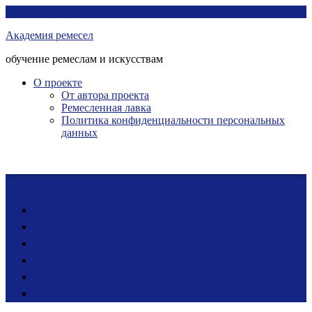
Перейти
Академия ремесел
к
Академия ремесел
контенту
обучение ремеслам и искусствам
О проекте
От автора проекта
Ремесленная лавка
Политика конфиденциальности персональных
данных
Лента новостей
Мастер-классы
Ярмарка ремесел
Ремесленная лавка
Фото-галерея
Блог