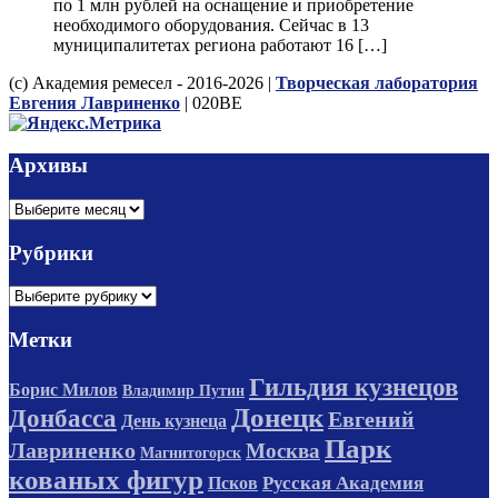
по 1 млн рублей на оснащение и приобретение
необходимого оборудования. Сейчас в 13
муниципалитетах региона работают 16 […]
(с) Академия ремесел - 2016-2026 |
Творческая лаборатория
Евгения Лавриненко
| 020BE
Архивы
Архивы
Рубрики
Рубрики
Метки
Гильдия кузнецов
Борис Милов
Владимир Путин
Донецк
Донбасса
Евгений
День кузнеца
Парк
Лавриненко
Москва
Магнитогорск
кованых фигур
Русская Академия
Псков