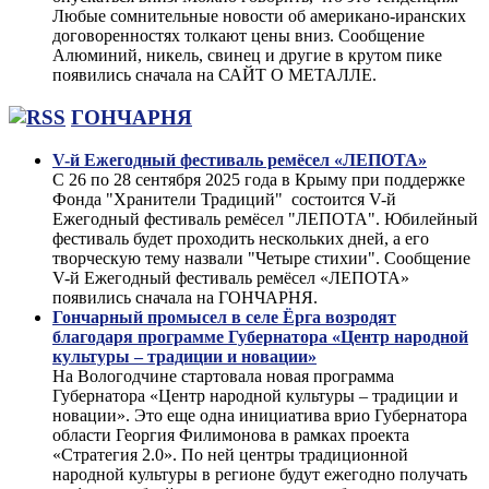
Любые сомнительные новости об американо-иранских
договоренностях толкают цены вниз. Сообщение
Алюминий, никель, свинец и другие в крутом пике
появились сначала на САЙТ О МЕТАЛЛЕ.
ГОНЧАРНЯ
V-й Ежегодный фестиваль ремёсел «ЛЕПОТА»
С 26 по 28 сентября 2025 года в Крыму при поддержке
Фонда "Хранители Традиций" состоится V-й
Ежегодный фестиваль ремёсел "ЛЕПОТА". Юбилейный
фестиваль будет проходить нескольких дней, а его
творческую тему назвали "Четыре стихии". Сообщение
V-й Ежегодный фестиваль ремёсел «ЛЕПОТА»
появились сначала на ГОНЧАРНЯ.
Гончарный промысел в селе Ёрга возродят
благодаря программе Губернатора «Центр народной
культуры – традиции и новации»
На Вологодчине стартовала новая программа
Губернатора «Центр народной культуры – традиции и
новации». Это еще одна инициатива врио Губернатора
области Георгия Филимонова в рамках проекта
«Стратегия 2.0». По ней центры традиционной
народной культуры в регионе будут ежегодно получать