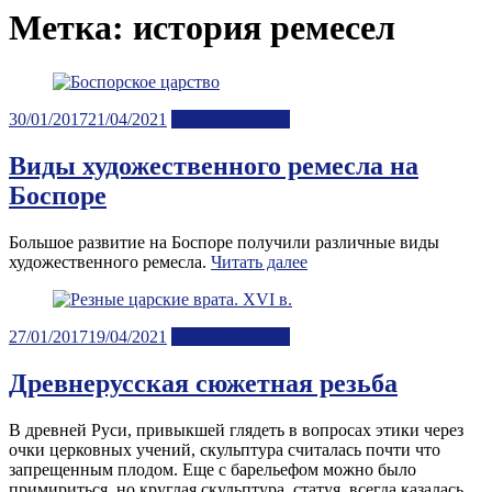
Метка:
история ремесел
Posted
30/01/2017
21/04/2021
Лента новостей
on
Виды художественного ремесла на
Боспоре
Большое развитие на Боспоре получили различные виды
художественного ремесла.
Читать далее
Posted
27/01/2017
19/04/2021
Лента новостей
on
Древнерусская сюжетная резьба
В древней Руси, привыкшей глядеть в вопросах этики через
очки церковных учений, скульптура считалась почти что
запрещенным плодом. Еще с барельефом можно было
примириться, но круглая скульптура, статуя, всегда казалась