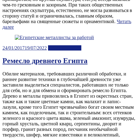
чем-то греховным и зазорным. При таких общественных
настроениях скульптура, естественно, не могла развиваться в
сторону статуй и ограничивалась, главным образом,
барельефами на священные сюжеты и орнаментикой.
Читать
далее
Posted
24/01/2017
19/07/2022
Лента новостей
on
Ремесло древнего Египта
Обилие материалов, требовавших различной обработки, и
раннее развитие техники в глубочайшей древности уже
заставили выделиться специалистов, работавших не только
для себя, но и для обмена и сформировать ремесло Египта.
Дерево и металлы привозились в Египет из окрестных стран,
также как и такие цветные камни, как малахит и лапис-
лазули, кроме того Египет чрезвычайно богат своим местным
камнем, как поделочным, так и строительным: всех оттенков
зеленого и красного цвета яшма, зеленый амазонит, изумруды,
горный хрусталь, цветной кварц, серпентины, диорит и
порфир, гранит разных пород, песчаник необычайной
твердости, шифер, мягкие известняки и великолепный,