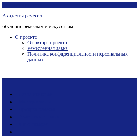
Перейти
Академия ремесел
к
Академия ремесел
контенту
обучение ремеслам и искусствам
О проекте
От автора проекта
Ремесленная лавка
Политика конфиденциальности персональных
данных
Лента новостей
Мастер-классы
Ярмарка ремесел
Ремесленная лавка
Фото-галерея
Блог