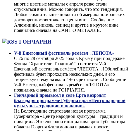
многие цветные металлы с апреля резко стали
опускаться вниз. Можно говорить, что это тенденция.
Любые сомнительные новости об американо-иранских
договоренностях толкают цены вниз. Сообщение
Алюминий, никель, свинец и другие в крутом пике
появились сначала на САЙТ О МЕТАЛЛЕ.
ГОНЧАРНЯ
V-й Ежегодный фестиваль ремёсел «ЛЕПОТА»
С 26 по 28 сентября 2025 года в Крыму при поддержке
Фонда "Хранители Традиций" состоится V-й
Ежегодный фестиваль ремёсел "ЛЕПОТА". Юбилейный
фестиваль будет проходить нескольких дней, а его
творческую тему назвали "Четыре стихии". Сообщение
V-й Ежегодный фестиваль ремёсел «ЛЕПОТА»
появились сначала на ГОНЧАРНЯ.
Гончарный промысел в селе Ёрга возродят
благодаря программе Губернатора «Центр народной
культуры – традиции и новации»
На Вологодчине стартовала новая программа
Губернатора «Центр народной культуры – традиции и
новации». Это еще одна инициатива врио Губернатора
области Георгия Филимонова в рамках проекта