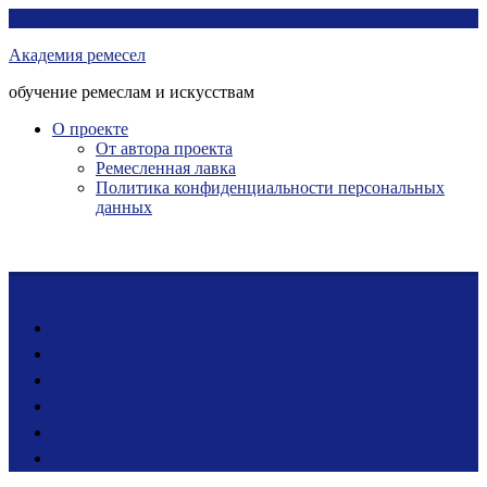
Перейти
Академия ремесел
к
Академия ремесел
контенту
обучение ремеслам и искусствам
О проекте
От автора проекта
Ремесленная лавка
Политика конфиденциальности персональных
данных
Лента новостей
Мастер-классы
Ярмарка ремесел
Ремесленная лавка
Фото-галерея
Блог