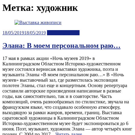
Метка:
художник
Posted
18/05/2019
18/05/2019
Лента новостей
on
Элана: В моем персональном раю…
17 мая в рамках акции «Ночь музеев 2019» в
Калининградском Областном Историко-художественном
музее состоялся вернисаж выставки художника, поэта и
музыканта Эланы «В моем персональном раю…» В «Ночь
музеев» выставочный зал, где разместилась экспозиция
полотен Эланы, стал еще и концертным. Основу репертуара
составили авторские произведения написанные в разные
годы, как самостоятельно, так и в соавторстве. Часть
композиций, очень разнообразных по стилистике, звучала на
французском языке, что создавало особенную атмосферу,
выходящую за рамки жанров, времени, границ. Выставка
саратовской художницы в Калининградском Областном
Историко-художественном музее будет экспонироваться до 6
июня. Поэт, музыкант, художник Элана — автор четырёх книг
поэзии. С 2004 по 2017...
Читать далее