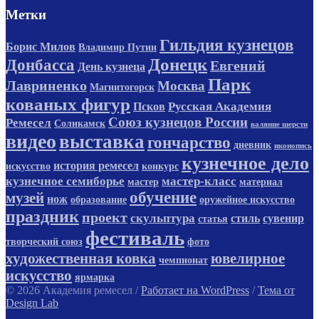
Метки
Гильдия кузнецов
Борис Милов
Владимир Путин
Донецк
Донбасса
Евгений
День кузнеца
Парк
Лавриненко
Москва
Магнитогорск
кованых фигур
Русская Академия
Псков
Союз кузнецов России
Ремесел
Соликамск
валяние шерсти
видео
выставка
гончарство
дневник
иконопись
кузнечное дело
история ремесел
искусство
конкурс
кузнечное семиборье
мастер-класс
мастер
материал
обучение
музей
нож
образование
оружейное искусство
праздник
проект
скульптура
стиль
сувенир
статья
фестиваль
творческий союз
фото
художественная ковка
ювелирное
чемпионат
искусство
ярмарка
© 2026 Академия ремесел
/
Работает на WordPress
/
Тема от
Design Lab