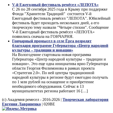
V-й Ежегодный фестиваль ремёсел «ЛЕПОТА»
С 26 по 28 сентября 2025 года в Крыму при поддержке
Фонда "Хранители Традиций" состоится V-й
Ежегодный фестиваль ремёсел "ЛЕПОТА". Юбилейный
фестиваль будет проходить нескольких дней, а его
творческую тему назвали "Четыре стихии". Сообщение
V-й Ежегодный фестиваль ремёсел «ЛЕПОТА»
появились сначала на ГОНЧАРНЯ.
Гончарный промысел в селе Ёрга возродят
благодаря программе Губернатора «Центр народной
культуры – традиции и новации»
На Вологодчине стартовала новая программа
Губернатора «Центр народной культуры – традиции и
новации». Это еще одна инициатива врио Губернатора
области Георгия Филимонова в рамках проекта
«Стратегия 2.0». По ней центры традиционной
народной культуры в регионе будут ежегодно получать
по 1 млн рублей на оснащение и приобретение
необходимого оборудования. Сейчас в 13
муниципалитетах региона работают 16 […]
(с) Академия ремесел - 2016-2026 |
Творческая лаборатория
Евгения Лавриненко
| 020BE