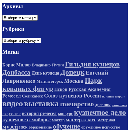
Архивы
Архивы
Рубрики
Рубрики
Метки
Гильдия кузнецов
Борис Милов
Владимир Путин
Донецк
Донбасса
Евгений
День кузнеца
Парк
Лавриненко
Москва
Магнитогорск
кованых фигур
Русская Академия
Псков
Союз кузнецов России
Ремесел
Соликамск
валяние шерсти
видео
выставка
гончарство
дневник
иконопись
кузнечное дело
история ремесел
искусство
конкурс
кузнечное семиборье
мастер-класс
мастер
материал
обучение
музей
нож
образование
оружейное искусство