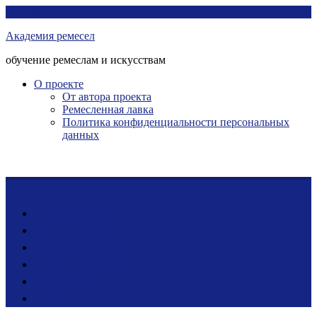
Перейти
Академия ремесел
к
Академия ремесел
контенту
обучение ремеслам и искусствам
О проекте
От автора проекта
Ремесленная лавка
Политика конфиденциальности персональных
данных
Лента новостей
Мастер-классы
Ярмарка ремесел
Ремесленная лавка
Фото-галерея
Блог