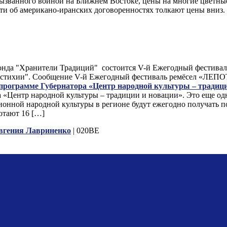
вызванного войной на Ближнем Востоке, цены на многие цветные
сти об американо-иранских договоренностях толкают цены вниз
 Фонда "Хранители Традиций" состоится V-й Ежегодный фестив
ыре стихии". Сообщение V-й Ежегодный фестиваль ремёсел «ЛЕ
 программе Губернатора «Центр народной культуры – традиц
а «Центр народной культуры – традиции и новации». Это еще о
ционной народной культуры в регионе будут ежегодно получать 
отают 16 […]
вгения Лавриненко
| 020BE