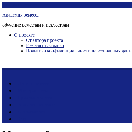
Перейти
Академия ремесел
к
Академия ремесел
контенту
обучение ремеслам и искусствам
О проекте
От автора проекта
Ремесленная лавка
Политика конфиденциальности персональных дан
Лента новостей
Мастер-классы
Ярмарка ремесел
Ремесленная лавка
Фото-галерея
Блог