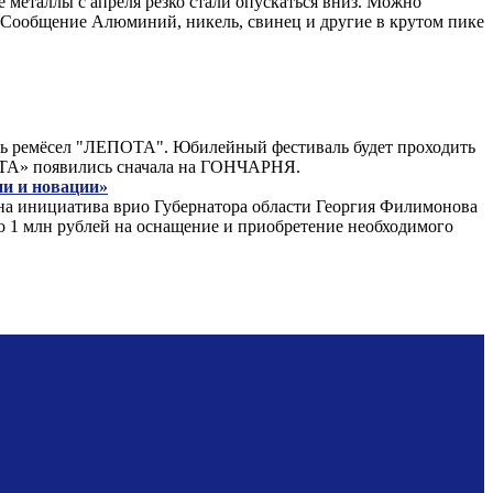
 металлы с апреля резко стали опускаться вниз. Можно
. Сообщение Алюминий, никель, свинец и другие в крутом пике
аль ремёсел "ЛЕПОТА". Юбилейный фестиваль будет проходить
ПОТА» появились сначала на ГОНЧАРНЯ.
ии и новации»
дна инициатива врио Губернатора области Георгия Филимонова
по 1 млн рублей на оснащение и приобретение необходимого