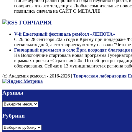
После бурного ралли прошлого года и неуемного роста, 
говорить, что это тенденция. Любые сомнительные ново
появились сначала на САЙТ О МЕТАЛЛЕ.
ГОНЧАРНЯ
V-й Ежегодный фестиваль ремёсел «ЛЕПОТА»
С 26 по 28 сентября 2025 года в Крыму при поддержке
нескольких дней, а его творческую тему назвали "Чет
Гончарный промысел в селе Ёрга возродят благодаря
На Вологодчине стартовала новая программа Губернатор
в рамках проекта «Стратегия 2.0». По ней центры тради
оборудования. Сейчас в 13 муниципалитетах региона раб
(с) Академия ремесел - 2016-2026 |
Творческая лаборатория Е
Архивы
Архивы
Рубрики
Рубрики