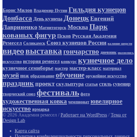
Гильдия кузнецов
Борис Милов
Владимир Путин
Донецк
Донбасса
Евгений
День кузнеца
Парк
Лавриненко
Москва
Магнитогорск
кованых фигур
Русская Академия
Псков
Союз кузнецов России
Ремесел
Соликамск
валяние шерсти
видео
выставка
гончарство
дневник
иконопись
кузнечное дело
история ремесел
искусство
конкурс
кузнечное семиборье
мастер-класс
мастер
материал
обучение
музей
нож
образование
оружейное искусство
праздник
проект
скульптура
стиль
сувенир
статья
фестиваль
творческий союз
фото
художественная ковка
ювелирное
чемпионат
искусство
ярмарка
© 2026 Академия ремесел
/
Работает на WordPress
/
Тема от
Design Lab
Карта сайта
Политика конфиденциальности персональных данных