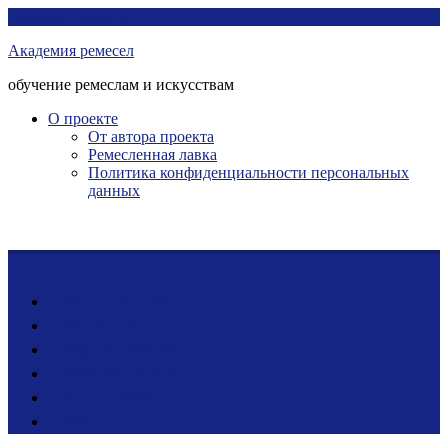
Перейти
Академия ремесел
к
Академия ремесел
контенту
обучение ремеслам и искусствам
О проекте
От автора проекта
Ремесленная лавка
Политика конфиденциальности персональных
данных
Лента новостей
Мастер-классы
Ярмарка ремесел
Ремесленная лавка
Фото-галерея
Блог