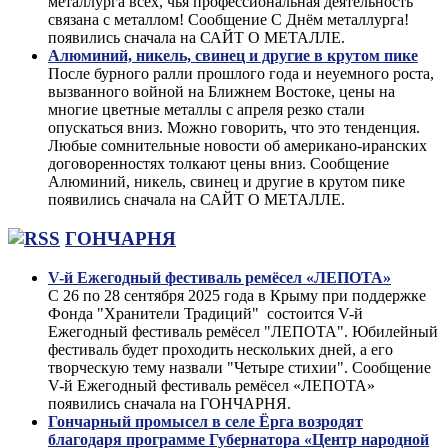
металлурга всех, чья профессиональная деятельность
связана с металлом! Сообщение С Днём металлурга!
появились сначала на САЙТ О МЕТАЛЛЕ.
Алюминий, никель, свинец и другие в крутом пике
После бурного ралли прошлого года и неуемного роста,
вызванного войной на Ближнем Востоке, цены на
многие цветные металлы с апреля резко стали
опускаться вниз. Можно говорить, что это тенденция.
Любые сомнительные новости об американо-иранских
договоренностях толкают цены вниз. Сообщение
Алюминий, никель, свинец и другие в крутом пике
появились сначала на САЙТ О МЕТАЛЛЕ.
ГОНЧАРНЯ
V-й Ежегодный фестиваль ремёсел «ЛЕПОТА»
С 26 по 28 сентября 2025 года в Крыму при поддержке
Фонда "Хранители Традиций" состоится V-й
Ежегодный фестиваль ремёсел "ЛЕПОТА". Юбилейный
фестиваль будет проходить нескольких дней, а его
творческую тему назвали "Четыре стихии". Сообщение
V-й Ежегодный фестиваль ремёсел «ЛЕПОТА»
появились сначала на ГОНЧАРНЯ.
Гончарный промысел в селе Ёрга возродят
благодаря программе Губернатора «Центр народной