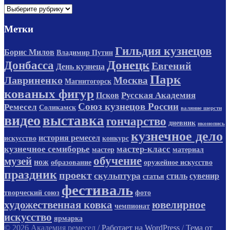
Рубрики
Метки
Гильдия кузнецов
Борис Милов
Владимир Путин
Донецк
Донбасса
Евгений
День кузнеца
Парк
Лавриненко
Москва
Магнитогорск
кованых фигур
Русская Академия
Псков
Союз кузнецов России
Ремесел
Соликамск
валяние шерсти
видео
выставка
гончарство
дневник
иконопись
кузнечное дело
история ремесел
искусство
конкурс
кузнечное семиборье
мастер-класс
мастер
материал
обучение
музей
нож
образование
оружейное искусство
праздник
проект
скульптура
стиль
сувенир
статья
фестиваль
творческий союз
фото
художественная ковка
ювелирное
чемпионат
искусство
ярмарка
© 2026 Академия ремесел
/
Работает на WordPress
/
Тема от