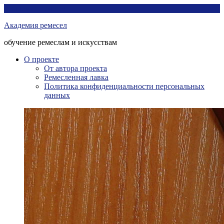
Перейти
Академия ремесел
к
Академия ремесел
контенту
обучение ремеслам и искусствам
О проекте
От автора проекта
Ремесленная лавка
Политика конфиденциальности персональных
данных