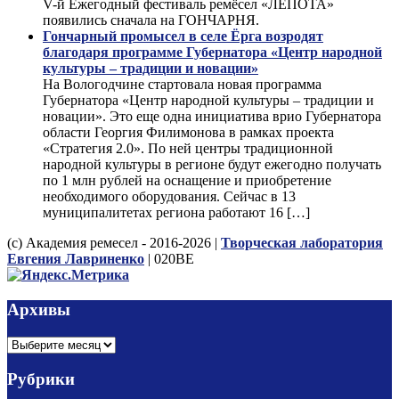
V-й Ежегодный фестиваль ремёсел «ЛЕПОТА»
появились сначала на ГОНЧАРНЯ.
Гончарный промысел в селе Ёрга возродят
благодаря программе Губернатора «Центр народной
культуры – традиции и новации»
На Вологодчине стартовала новая программа
Губернатора «Центр народной культуры – традиции и
новации». Это еще одна инициатива врио Губернатора
области Георгия Филимонова в рамках проекта
«Стратегия 2.0». По ней центры традиционной
народной культуры в регионе будут ежегодно получать
по 1 млн рублей на оснащение и приобретение
необходимого оборудования. Сейчас в 13
муниципалитетах региона работают 16 […]
(с) Академия ремесел - 2016-2026 |
Творческая лаборатория
Евгения Лавриненко
| 020BE
Архивы
Архивы
Рубрики