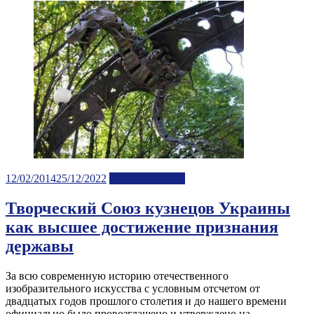
Posted
12/02/2014
25/12/2022
Лента новостей
on
Творческий Союз кузнецов Украины
как высшее достижение признания
державы
За всю современную историю отечественного
изобразительного искусства с условным отсчетом от
двадцатых годов прошлого столетия и до нашего времени
официально было провозглашено и утверждено на