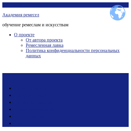
Перейти
Академия ремесел
к
Академия ремесел
контенту
обучение ремеслам и искусствам
О проекте
От автора проекта
Ремесленная лавка
Политика конфиденциальности персональных
данных
Лента новостей
Мастер-классы
Ярмарка ремесел
Ремесленная лавка
Фото-галерея
Блог