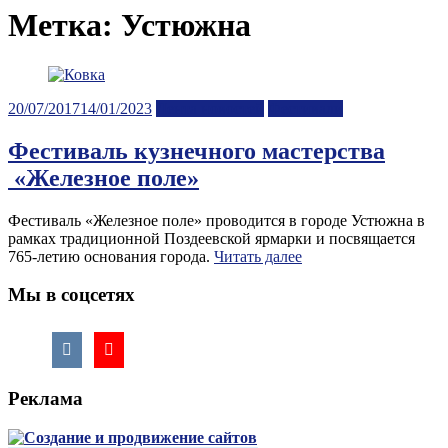
Метка:
Устюжна
Posted
20/07/2017
14/01/2023
Лента новостей
Фестивали
on
Фестиваль кузнечного мастерства
«Железное поле»
Фестиваль «Железное поле» проводится в городе Устюжна в
рамках традиционной Поздеевской ярмарки и посвящается
765-летию основания города.
Читать далее
Мы в соцсетях
Реклама