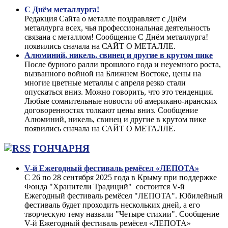
С Днём металлурга!
Редакция Сайта о металле поздравляет с Днём
металлурга всех, чья профессиональная деятельность
связана с металлом! Сообщение С Днём металлурга!
появились сначала на САЙТ О МЕТАЛЛЕ.
Алюминий, никель, свинец и другие в крутом пике
После бурного ралли прошлого года и неуемного роста,
вызванного войной на Ближнем Востоке, цены на
многие цветные металлы с апреля резко стали
опускаться вниз. Можно говорить, что это тенденция.
Любые сомнительные новости об американо-иранских
договоренностях толкают цены вниз. Сообщение
Алюминий, никель, свинец и другие в крутом пике
появились сначала на САЙТ О МЕТАЛЛЕ.
ГОНЧАРНЯ
V-й Ежегодный фестиваль ремёсел «ЛЕПОТА»
С 26 по 28 сентября 2025 года в Крыму при поддержке
Фонда "Хранители Традиций" состоится V-й
Ежегодный фестиваль ремёсел "ЛЕПОТА". Юбилейный
фестиваль будет проходить нескольких дней, а его
творческую тему назвали "Четыре стихии". Сообщение
V-й Ежегодный фестиваль ремёсел «ЛЕПОТА»