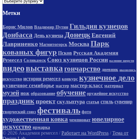
Рубрики
Метки
Гильдия кузнецов
Борис Милов
Владимир Путин
Донецк
Донбасса
Евгений
День кузнеца
Парк
Лавриненко
Москва
Магнитогорск
кованых фигур
Русская Академия
Псков
Союз кузнецов России
Ремесел
Соликамск
валяние шерсти
видео
выставка
гончарство
дневник
иконопись
кузнечное дело
история ремесел
искусство
конкурс
кузнечное семиборье
мастер-класс
мастер
материал
обучение
музей
нож
образование
оружейное искусство
праздник
проект
скульптура
стиль
сувенир
статья
фестиваль
творческий союз
фото
художественная ковка
ювелирное
чемпионат
искусство
ярмарка
© 2026 Академия ремесел
/
Работает на WordPress
/
Тема от
Design Lab