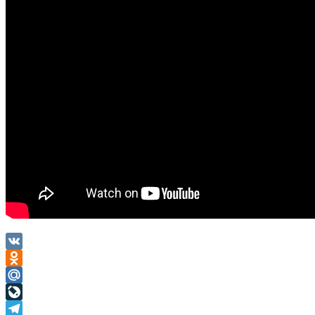
VK
Odnoklassniki
Mail.Ru
LiveJournal