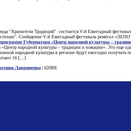
 Фонда "Хранители Традиций" состоится V-й Ежегодный фестив
ыре стихии". Сообщение V-й Ежегодный фестиваль ремёсел «ЛЕ
 программе Губернатора «Центр народной культуры – традиц
а «Центр народной культуры – традиции и новации». Это еще о
ционной народной культуры в регионе будут ежегодно получать 
отают 16 […]
вгения Лавриненко
| 020BE