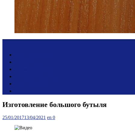
Лента новостей
Мастер-классы
Ярмарка ремесел
Ремесленная лавка
Фото-галерея
Блог
Изготовление большого бутыля
Posted
Author
25/01/2017
13/04/2021
en
0
on