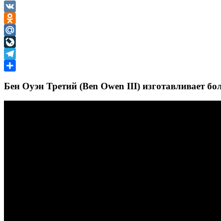
VK
Odnoklassniki
Mail.Ru
LiveJournal
Telegram
Отправить
Бен Оуэн Третий (Ben Owen III) изготавливает б