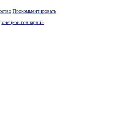
рство
Прокомментировать
«Донецкой гончарни»