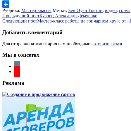
Telegram
Рубрика:
Мастер-классы
Метки:
Бен Оуєн Третий
,
видео
,
гонча
Отправить
Навигация
Предыдущий пост
Кузнец Александр Демченко
Следующий пост
Мастер-класс работы на гончарном круге от 
по
записям
Добавить комментарий
Для отправки комментария вам необходимо
авторизоваться
.
Мы в соцсетях
Реклама