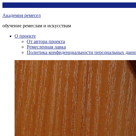
Перейти
Академия ремесел
к
Академия ремесел
контенту
обучение ремеслам и искусствам
О проекте
От автора проекта
Ремесленная лавка
Политика конфиденциальности персональных дан