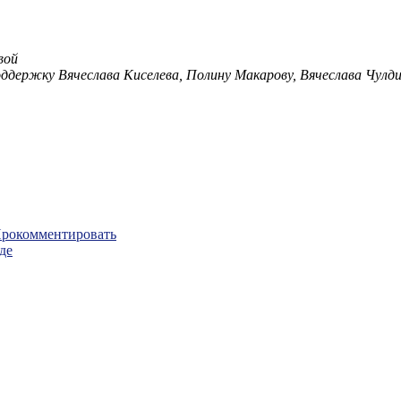
вой
оддержку Вячеслава Киселева, Полину Макарову, Вячеслава Чулд
рокомментировать
де