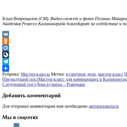
Клим Вопрошалов (СМ). Видео-сюжет и фото Полины Макаро
Академия Ремесел Калининграда благодарит за содействие и п
VK
Odnoklassniki
Mail.Ru
LiveJournal
Telegram
Рубрика:
Мастер-классы
Метки:
кузнечное дело
,
мастер-класс
П
Отправить
Навигация
Предыдущий пост
Мастер-класс для начинающих в Калинингра
Следующий пост
День кузнеца – Ровеньки
по
записям
Добавить комментарий
Для отправки комментария вам необходимо
авторизоваться
.
Мы в соцсетях