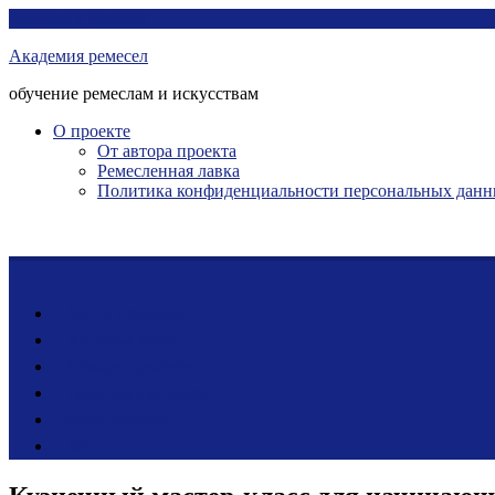
Перейти
Академия ремесел
к
Академия ремесел
контенту
обучение ремеслам и искусствам
О проекте
От автора проекта
Ремесленная лавка
Политика конфиденциальности персональных дан
Лента новостей
Мастер-классы
Ярмарка ремесел
Ремесленная лавка
Фото-галерея
Блог