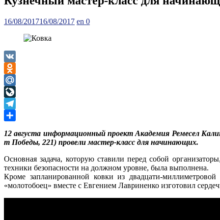
Кузнечный мастер-класс для начинаю
Posted
Author
16/08/2017
16/08/2017
en
0
on
VK
Odnoklassniki
Mail.Ru
LiveJournal
Telegram
Отправить
12 августа информационный проект Академия Ремесел Калин
т Победы, 221) провели мастер-класс для начинающих.
Основная задача, которую ставили перед собой организатор
техники безопасности на должном уровне, была выполнена.
Кроме запланированной ковки из двадцати-миллиметровой
«молотобоец» вместе с Евгением Лавриненко изготовил сердеч