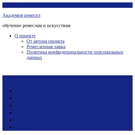
Перейти
Академия ремесел
к
Академия ремесел
контенту
обучение ремеслам и искусствам
О проекте
От автора проекта
Ремесленная лавка
Политика конфиденциальности персональных
данных
Лента новостей
Мастер-классы
Ярмарка ремесел
Ремесленная лавка
Фото-галерея
Блог