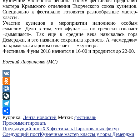
Кузнечное мастерство региона гостям фестиваля представят
мастера Крымского отделения Творческого союза кузнецов.
Специально к фестивалю готовятся разнообразные мастер-
классы.
Участие кузнецов в мероприятии наполнено особым
смыслом. Дело в том, что «фуна» — по гречески означает
«дымящаяся». Так еще в средние века называлась гора
Демерджи, и это название сохранила крепость. А «демерджи»
на крымско-татарском означает — «кузнец».
Фестиваль Фуны 2018 начнется в 16-00 и продлится до 22-00.
Евгений Лавриненко (MG)
VK
Odnoklassniki
Mail.Ru
LiveJournal
Telegram
Рубрика:
Лента новостей
Метки:
фестиваль
Отправить
Прокомментировать
Навигация
Предыдущий пост
XX фестиваль Парк кованых фигур
Следующий пост
Кузнечные мастер-классы у горы Демерджи
по