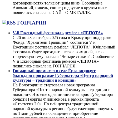
договоренностях толкают цены вниз. Сообщение
Алюминий, никель, свинец и другие в крутом пике
появились сначала на САЙТ О МЕТАЛЛЕ.
ГОНЧАРНЯ
V-й Ежегодный фестиваль ремёсел «ЛЕПОТА»
С 26 по 28 сентября 2025 года в Крыму при поддержке
Фонда "Хранители Традиций" состоится V-й
Ежегодный фестиваль ремёсел "ЛЕПОТА". Юбилейный
фестиваль будет проходить нескольких дней, а его
творческую тему назвали "Четыре стихии". Сообщение
V-й Ежегодный фестиваль ремёсел «ЛЕПОТА»
появились сначала на ГОНЧАРНЯ.
Гончарный промысел в селе Ёрга возродят
благодаря программе Губернатора «Центр народной
культуры – традиции и новации»
На Вологодчине стартовала новая программа
Губернатора «Центр народной культуры – традиции и
новации». Это еще одна инициатива врио Губернатора
области Георгия Филимонова в рамках проекта
«Стратегия 2.0». По ней центры традиционной
народной культуры в регионе будут ежегодно получать
по 1 млн рублей на оснащение и приобретение