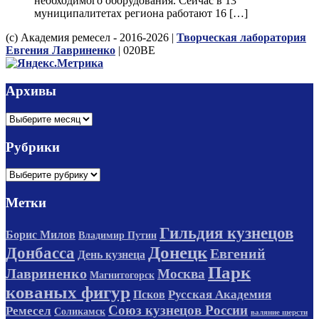
необходимого оборудования. Сейчас в 13
муниципалитетах региона работают 16 […]
(с) Академия ремесел - 2016-2026 |
Творческая лаборатория
Евгения Лавриненко
| 020BE
Архивы
Архивы
Рубрики
Рубрики
Метки
Гильдия кузнецов
Борис Милов
Владимир Путин
Донецк
Донбасса
Евгений
День кузнеца
Парк
Лавриненко
Москва
Магнитогорск
кованых фигур
Русская Академия
Псков
Союз кузнецов России
Ремесел
Соликамск
валяние шерсти