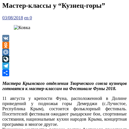
Мастер-классы у “Кузнец-горы”
Posted
Author
03/08/2018
en
0
on
VK
Odnoklassniki
Mail.Ru
LiveJournal
Telegram
Отправить
Мастера Крымского отделения Творческого союза кузнецов
готовятся к мастер-классам на Фестивале Фуны 2018.
11 августа у крепости Фуна, расположенной в Долине
приведений у подножья горы Демерджи (с.Лучистое,
Республика Крым), состоится фольклорный фестиваль.
Посетителей фестиваля ожидают рыцарские бои, спортивные
состязания, национальные кухни народов Крыма, концертная
программа и многое другое.