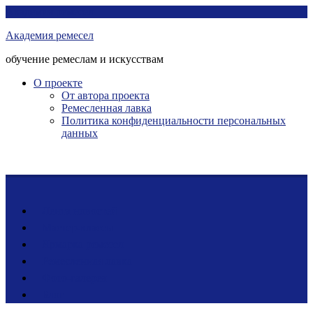
Перейти
Академия ремесел
к
Академия ремесел
контенту
обучение ремеслам и искусствам
О проекте
От автора проекта
Ремесленная лавка
Политика конфиденциальности персональных
данных
Лента новостей
Мастер-классы
Ярмарка ремесел
Ремесленная лавка
Фото-галерея
Блог