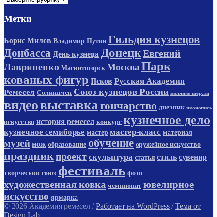
Метки
Гильдия кузнецов
Борис Милов
Владимир Путин
Донецк
Донбасса
Евгений
День кузнеца
Парк
Лавриненко
Москва
Магнитогорск
кованых фигур
Русская Академия
Псков
Союз кузнецов России
Ремесел
Соликамск
валяние шерсти
видео
выставка
гончарство
дневник
иконопись
кузнечное дело
история ремесел
искусство
конкурс
кузнечное семиборье
мастер-класс
мастер
материал
обучение
музей
нож
образование
оружейное искусство
праздник
проект
скульптура
стиль
сувенир
статья
фестиваль
творческий союз
фото
художественная ковка
ювелирное
чемпионат
искусство
ярмарка
© 2026 Академия ремесел
/
Работает на WordPress
/
Тема от
Design Lab