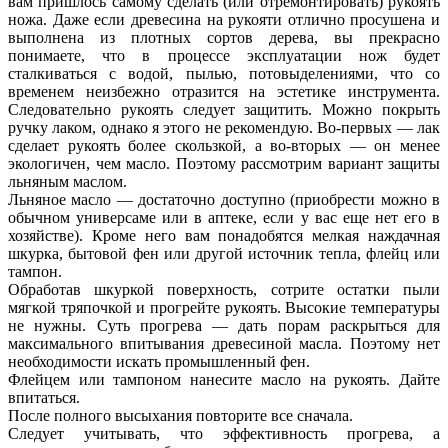
вам пришлось самому сделать (или отремонтировать) рукоять
ножа. Даже если древесина на рукояти отлично просушена и
выполнена из плотных сортов дерева, вы прекрасно
понимаете, что в процессе эксплуатации нож будет
сталкиваться с водой, пылью, потовыделениями, что со
временем неизбежно отразится на эстетике инструмента.
Следовательно рукоять следует защитить. Можно покрыть
ручку лаком, однако я этого не рекомендую. Во-первых — лак
сделает рукоять более скользкой, а во-вторых — он менее
экологичен, чем масло. Поэтому рассмотрим вариант защиты
льняным маслом.
Льняное масло — достаточно доступно (приобрести можно в
обычном универсаме или в аптеке, если у вас еще нет его в
хозяйстве). Кроме него вам понадобятся мелкая наждачная
шкурка, бытовой фен или другой источник тепла, флейц или
тампон.
Обработав шкуркой поверхность, сотрите остатки пыли
мягкой тряпочкой и прогрейте рукоять. Высокие температуры
не нужны. Суть прогрева — дать порам раскрыться для
максимального впитывания древесиной масла. Поэтому нет
необходимости искать промышленный фен.
Флейцем или тампоном нанесите масло на рукоять. Дайте
впитаться.
После полного высыхания повторите все сначала.
Следует учитывать, что эффективность прогрева, а