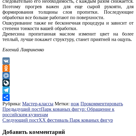
следовательно его необходимость, с каждым разом снижается.
Поэтому прогрев важен для еще сырой рукояти, для
формирования толщины слоя пропитки. Последующие
обработки все больше работают по поверхности.
Ошкуривание также не бесконечная процедура и зависит от
степени тонкости вашей обработки.
Древесина пропитанная маслом изменит цвет на более
теплый, лучше покажет структуру, станет приятней на ощупь.
Евгений Лавриненко
VK
Odnoklassniki
Mail.Ru
LiveJournal
Telegram
Рубрика:
Мастер-классы
Метки:
нож
Прокомментировать
Отправить
Навигация
Предыдущий пост
Парк кованых фигур: Обращение к
российским кузнецам
по
Следующий пост
XX фестиваль Парк кованых фигур
записям
Добавить комментарий