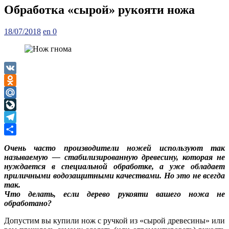
Обработка «сырой» рукояти ножа
Posted
Author
18/07/2018
en
0
on
VK
Odnoklassniki
Mail.Ru
LiveJournal
Telegram
Отправить
Очень часто производители ножей используют так
называемую — стабилизированную древесину, которая не
нуждается в специальной обработке, а уже обладает
приличными водозащитными качествами. Но это не всегда
так.
Что делать, если дерево рукояти вашего ножа не
обработано?
Допустим вы купили нож с ручкой из «сырой древесины» или