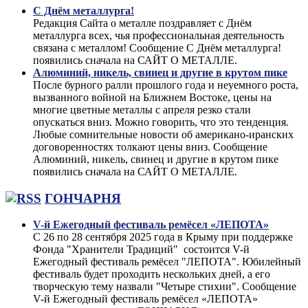
С Днём металлурга!
Редакция Сайта о металле поздравляет с Днём
металлурга всех, чья профессиональная деятельность
связана с металлом! Сообщение С Днём металлурга!
появились сначала на САЙТ О МЕТАЛЛЕ.
Алюминий, никель, свинец и другие в крутом пике
После бурного ралли прошлого года и неуемного роста,
вызванного войной на Ближнем Востоке, цены на
многие цветные металлы с апреля резко стали
опускаться вниз. Можно говорить, что это тенденция.
Любые сомнительные новости об американо-иранских
договоренностях толкают цены вниз. Сообщение
Алюминий, никель, свинец и другие в крутом пике
появились сначала на САЙТ О МЕТАЛЛЕ.
ГОНЧАРНЯ
V-й Ежегодный фестиваль ремёсел «ЛЕПОТА»
С 26 по 28 сентября 2025 года в Крыму при поддержке
Фонда "Хранители Традиций" состоится V-й
Ежегодный фестиваль ремёсел "ЛЕПОТА". Юбилейный
фестиваль будет проходить нескольких дней, а его
творческую тему назвали "Четыре стихии". Сообщение
V-й Ежегодный фестиваль ремёсел «ЛЕПОТА»