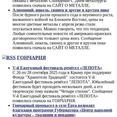
связана с металлом! Сообщение С Днём металлурга!
появились сначала на САЙТ О МЕТАЛЛЕ.
Алюминий, никель, свинец и другие в крутом пике
После бурного ралли прошлого года и неуемного роста,
вызванного войной на Ближнем Востоке, цены на
многие цветные металлы с апреля резко стали
опускаться вниз. Можно говорить, что это тенденция.
Любые сомнительные новости об американо-иранских
договоренностях толкают цены вниз. Сообщение
Алюминий, никель, свинец и другие в крутом пике
появились сначала на САЙТ О МЕТАЛЛЕ.
ГОНЧАРНЯ
V-й Ежегодный фестиваль ремёсел «ЛЕПОТА»
С 26 по 28 сентября 2025 года в Крыму при поддержке
Фонда "Хранители Традиций" состоится V-й
Ежегодный фестиваль ремёсел "ЛЕПОТА". Юбилейный
фестиваль будет проходить нескольких дней, а его
творческую тему назвали "Четыре стихии". Сообщение
V-й Ежегодный фестиваль ремёсел «ЛЕПОТА»
появились сначала на ГОНЧАРНЯ.
Гончарный промысел в селе Ёрга возродят
благодаря программе Губернатора «Центр народной
культуры – традиции и новации»