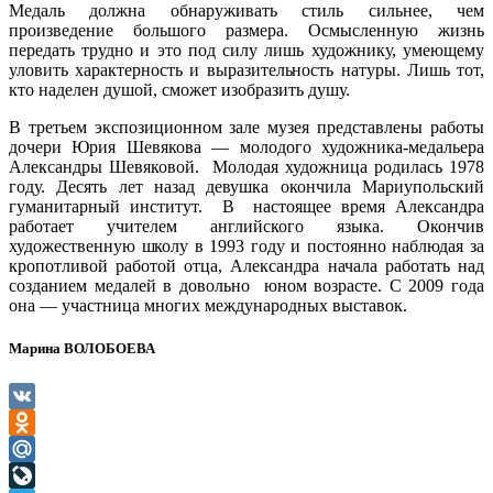
Медаль должна обнаруживать стиль сильнее, чем
произведение большого размера. Осмысленную жизнь
передать трудно и это под силу лишь художнику, умеющему
уловить характерность и выразительность натуры. Лишь тот,
кто наделен душой, сможет изобразить душу.
В третьем экспозиционном зале музея представлены работы
дочери Юрия Шевякова — молодого художника-медальера
Александры Шевяковой. Молодая художница родилась 1978
году. Десять лет назад девушка окончила Мариупольский
гуманитарный институт. В настоящее время Александра
работает учителем английского языка. Окончив
художественную школу в 1993 году и постоянно наблюдая за
кропотливой работой отца, Александра начала работать над
созданием медалей в довольно юном возрасте. С 2009 года
она — участница многих международных выставок.
Марина ВОЛОБОЕВА
VK
Odnoklassniki
Mail.Ru