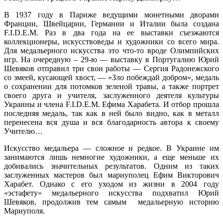
В 1937 году в Париже ведущими монетными дворами
Франции, Швейцарии, Германии и Италии была создана
F.I.D.Е.М. Раз в два года на ее выставки съезжаются
коллекционеры, искусствоведы и художники со всего мира.
Для медальерного искусства это что-то вроде Олимпийских
игр. На очередную – 29-ю — выставку в Португалию Юрий
Шевяков отправил три свои работы — Сергия Радонежского
со змеей, кусающей хвост, — «Зло побеждай добром», медаль
о сохранении для потомков зеленой травы, а также портрет
своего друга и учителя, заслуженного деятеля культуры
Украины и члена F.I.D.Е.М. Ефима Харабета. И отбор прошла
последняя медаль, так как в ней было видно, как в металл
перенесена вся душа и вся благодарность автора к своему
Учителю…
Искусство медальера — сложное и редкое. В Украине им
занимаются лишь немногие художники, а еще меньше их
добивались значительных результатов. Одним из таких
заслуженных мастеров был мариуполец Ефим Викторович
Харабет. Однако с его уходом из жизни в 2004 году
«эстафету» медальерного искусства подхватил Юрий
Шевяков, продолжив тем самым медальерную историю
Мариуполя.