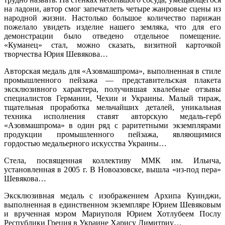
на ладони, автор смог запечатлеть четыре жанровые сцены из
народной жизни. Настолько большое количество парижан
пожелало увидеть изделие нашего земляка, что для его
демонстрации было отведено отдельное помещение.
«Куманец» стал, можно сказать, визитной карточкой
творчества Юрия Шевякова…
Авторская медаль для «Азовмашпрома», выполненная в стиле
промышленного пейзажа — представительская плакета
эксклюзивного характера, получившая хвалебные отзывы
специалистов Германии, Чехии и Украины. Малый тираж,
тщательная проработка мельчайших деталей, уникальная
техника исполнения ставят авторскую медаль-герб
«Азовмашпрома» в один ряд с раритетными экземплярами
продукции промышленного пейзажа, являющимися
гордостью медальерного искусства Украины…
Стела, посвященная коллективу ММК им. Ильича,
установленная в 2005 г. В Новоазовске, вышла «из-под пера»
Шевякова…
Эксклюзивная медаль с изображением Архипа Куинджи,
выполненная в единственном экземпляре Юрием Шевяковым
и врученная мэром Мариуполя Юрием Хотлубеем Послу
Республики Греция в Украине Харису Димитриу…