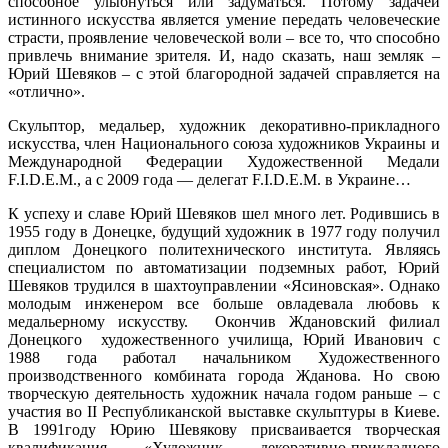
способное улыбнуться или задуматься. Потому задачей
истинного искусства является умение передать человеческие
страсти, проявление человеческой воли – все то, что способно
привлечь внимание зрителя. И, надо сказать, наш земляк –
Юрий Шевяков – с этой благородной задачей справляется на
«отлично».
Скульптор, медальер, художник декоративно-прикладного
искусства, член Национального союза художников Украины и
Международной Федерации Художественной Медали
F.I.D.Е.М., а с 2009 года — делегат F.I.D.Е.М. в Украине…
К успеху и славе Юрий Шевяков шел много лет. Родившись в
1955 году в Донецке, будущий художник в 1977 году получил
диплом Донецкого политехнического института. Являясь
специалистом по автоматизации подземных работ, Юрий
Шевяков трудился в шахтоуправлении «Ясиновская». Однако
молодым инженером все больше овладевала любовь к
медальерному искусству. Окончив Ждановский филиал
Донецкого художественного училища, Юрий Иванович с
1988 года работал начальником Художественного
производственного комбината города Жданова. Но свою
творческую деятельность художник начала годом раньше – с
участия во II Республиканской выставке скульптуры в Киеве.
В 1991году Юрию Шевякову присваивается творческая
квалификация «Художник декоративно-прикладного