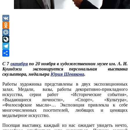
VK
Odnoklassniki
Mail.Ru
LiveJournal
Telegram
Отправить
С 7
октября
по 20 ноября в художественном музее им. А. И.
Куинджи экспонируется персональная выставка
скульптора, медальера
Юрия Шевякова
.
Работы художника представлены в двух экспозиционных
залах. Медали, вазы, работы декоративно-прикладного
искусства, серии работ «Исторические события»,
«Выдающиеся личности», «Спорт», «Культура»,
«Философские мысли»… Экспозиция привлекла к себе
многочисленных посетителей, любящих и ценящих
медальерное искусство.
Посещая выставку, каждый из нас ожидает увидеть нечто,