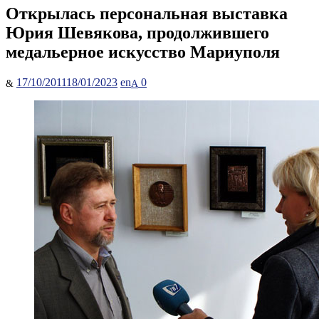
Открылась персональная выставка
Юрия Шевякова, продолжившего
медальерное искусство Мариуполя
Posted
Author
17/10/2011
18/01/2023
en
0
on