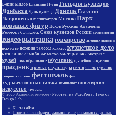
Гильдия кузнецов
Борис Милов
Владимир Путин
Донецк
Донбасса
Евгений
День кузнеца
Парк
Лавриненко
Москва
Магнитогорск
кованых фигур
Русская Академия
Псков
Союз кузнецов России
Ремесел
Соликамск
валяние шерсти
видео
выставка
гончарство
дневник
иконопись
кузнечное дело
история ремесел
искусство
конкурс
кузнечное семиборье
мастер-класс
мастер
материал
обучение
музей
нож
образование
оружейное искусство
праздник
проект
скульптура
стиль
сувенир
статья
фестиваль
творческий союз
фото
художественная ковка
ювелирное
чемпионат
искусство
ярмарка
© 2026 Академия ремесел
/
Работает на WordPress
/
Тема от
Design Lab
Карта сайта
Политика конфиденциальности персональных данных