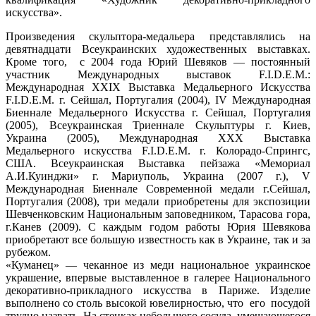
искусства».
Произведения скульптора-медальера представлялись на
девятнадцати Всеукраинских художественных выставках.
Кроме того, с 2004 года Юрий Шевяков — постоянный
участник Международных выставок F.I.D.Е.М.:
Международная XXIX Выставка Медальерного Искусства
F.I.D.E.M. г. Сейшал, Португалия (2004), IV Международная
Биеннале Медальерного Искусства г. Сейшал, Португалия
(2005), Всеукраинская Триеннале Скульптуры г. Киев,
Украина (2005), Международная XXX Выставка
Медальерного искусства F.I.D.E.M. г. Колорадо-Спрингс,
США. Всеукраинская Выставка пейзажа «Мемориал
А.И.Куинджи» г. Мариуполь, Украина (2007 г.), V
Международная Биеннале Современной медали г.Сейшал,
Португалия (2008), три медали приобретены для экспозиции
Шевченковским Национальным заповедником, Тарасова гора,
г.Канев (2009). С каждым годом работы Юрия Шевякова
приобретают все большую известность как в Украине, так и за
рубежом.
«Куманец» — чеканное из меди национальное украинское
украшение, впервые выставленное в галерее Национального
декоративно-прикладного искусства в Париже. Изделие
выполнено со столь высокой ювелирностью, что его посудой
трудно назвать. На стенках небольшого сосуда, умещающегося