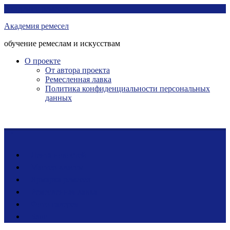
Перейти
Академия ремесел
к
Академия ремесел
контенту
обучение ремеслам и искусствам
О проекте
От автора проекта
Ремесленная лавка
Политика конфиденциальности персональных
данных
Лента новостей
Мастер-классы
Ярмарка ремесел
Ремесленная лавка
Фото-галерея
Блог