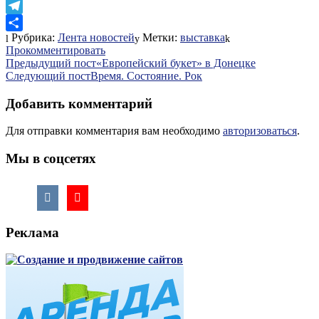
LiveJournal
Telegram
Рубрика:
Лента новостей
Метки:
выставка
Отправить
Прокомментировать
Навигация
Предыдущий пост
«Европейский букет» в Донецке
Следующий пост
Время. Состояние. Рок
по
записям
Добавить комментарий
Для отправки комментария вам необходимо
авторизоваться
.
Мы в соцсетях
Реклама