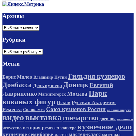
Архивы
Архивы
Рубрики
Рубрики
Метки
Гильдия кузнецов
Борис Милов
Владимир Путин
Донецк
Донбасса
Евгений
День кузнеца
Парк
Лавриненко
Москва
Магнитогорск
кованых фигур
Русская Академия
Псков
Союз кузнецов России
Ремесел
Соликамск
валяние шерсти
видео
выставка
гончарство
дневник
иконопись
кузнечное дело
история ремесел
искусство
конкурс
кузнечное семиборье
мастер-класс
мастер
материал