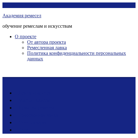
Перейти
Академия ремесел
к
Академия ремесел
контенту
обучение ремеслам и искусствам
О проекте
От автора проекта
Ремесленная лавка
Политика конфиденциальности персональных
данных
Лента новостей
Мастер-классы
Ярмарка ремесел
Ремесленная лавка
Фото-галерея
Блог