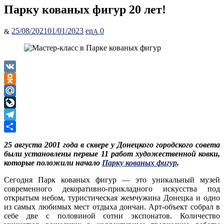
Парку кованых фигур 20 лет!
Posted
Author
25/08/2021
01/01/2023
en
0
on
VK
Odnoklassniki
Mail.Ru
LiveJournal
Telegram
Отправить
25 августа 2001 года в сквере у Донецкого городского совета
были установлены первые 11 работ художественной ковки,
которые положили начало
Парку кованых фигур
.
Сегодня Парк кованых фигур — это уникальный музей
современного декоративно-прикладного искусства под
открытым небом, туристическая жемчужина Донецка и одно
из самых любимых мест отдыха дончан. Арт-объект собрал в
себе две с половиной сотни экспонатов. Количество