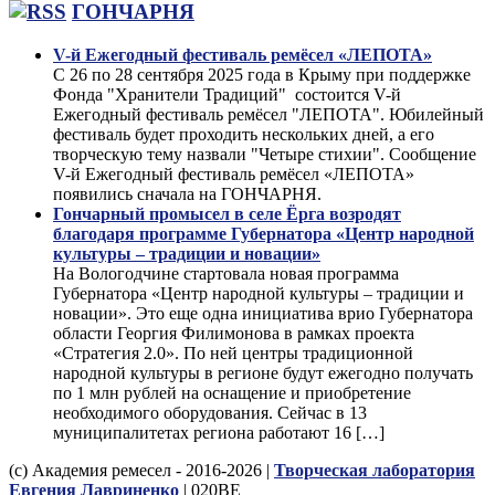
ГОНЧАРНЯ
V-й Ежегодный фестиваль ремёсел «ЛЕПОТА»
С 26 по 28 сентября 2025 года в Крыму при поддержке
Фонда "Хранители Традиций" состоится V-й
Ежегодный фестиваль ремёсел "ЛЕПОТА". Юбилейный
фестиваль будет проходить нескольких дней, а его
творческую тему назвали "Четыре стихии". Сообщение
V-й Ежегодный фестиваль ремёсел «ЛЕПОТА»
появились сначала на ГОНЧАРНЯ.
Гончарный промысел в селе Ёрга возродят
благодаря программе Губернатора «Центр народной
культуры – традиции и новации»
На Вологодчине стартовала новая программа
Губернатора «Центр народной культуры – традиции и
новации». Это еще одна инициатива врио Губернатора
области Георгия Филимонова в рамках проекта
«Стратегия 2.0». По ней центры традиционной
народной культуры в регионе будут ежегодно получать
по 1 млн рублей на оснащение и приобретение
необходимого оборудования. Сейчас в 13
муниципалитетах региона работают 16 […]
(с) Академия ремесел - 2016-2026 |
Творческая лаборатория
Евгения Лавриненко
| 020BE