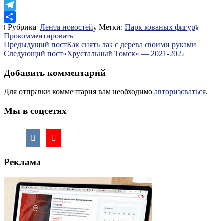
LiveJournal
Telegram
Рубрика:
Лента новостей
Метки:
Парк кованых фигур
Отправить
Прокомментировать
Навигация
Предыдущий пост
Как снять лак с дерева своими руками
Следующий пост
«Хрустальный Томск»​ — 2021​-2022
по
записям
Добавить комментарий
Для отправки комментария вам необходимо
авторизоваться
.
Мы в соцсетях
Реклама