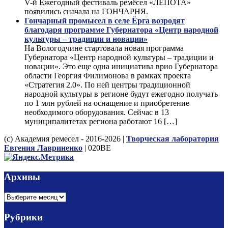
V-й Ежегодный фестиваль ремёсел «ЛЕПОТА»
появились сначала на ГОНЧАРНЯ.
Гончарный промысел в селе Ёрга возродят
благодаря программе Губернатора «Центр народной
культуры – традиции и новации»
На Вологодчине стартовала новая программа
Губернатора «Центр народной культуры – традиции и
новации». Это еще одна инициатива врио Губернатора
области Георгия Филимонова в рамках проекта
«Стратегия 2.0». По ней центры традиционной
народной культуры в регионе будут ежегодно получать
по 1 млн рублей на оснащение и приобретение
необходимого оборудования. Сейчас в 13
муниципалитетах региона работают 16 […]
(с) Академия ремесел - 2016-2026 |
Творческая лаборатория
Евгения Лавриненко
| 020BE
Архивы
Архивы
Рубрики