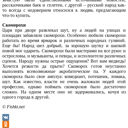
рассказчиками баек и сплетен, с другой – русский народ как-
то всегда с недоверием относился к людям, предлагающим
что-то купить.
Скоморохи
Царя при дворе развлекал шут, ну а людей на улицах и
площадях забавляли скоморохи. Особенно любили скоморохи
работать во время ярмарок и различных народных гуляний.
Еще бы! Народ шел добрый, за хорошую шутку и шапкой
новой мог одарить. Скоморохи были мастерами на все руки: и
острословы, и музыканты, и певцы, и исполнители различных
сценок. Народу нужны острые ощущения? Вот вам медведь!
Хочется резкости да прыти? Скоморох готов неустанно
выполнять всевозможные акробатические па. У каждого
скомороха было свое амплуа: комедиант, потешник, ломака,
шут. Как известно, власти не очень жаловали людей этой
профессии, однако поймать скоморохов было достаточно
сложно. На одном месте они не задерживались, кочуя из
одного города в другой.
© Fishki.net
VK