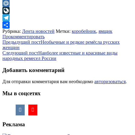
Odnoklassniki
Mail.Ru
LiveJournal
Telegram
Рубрика:
Лента новостей
Метки:
коробейник
,
ямщик
Отправить
Прокомментировать
Навигация
Предыдущий пост
Необычные и редкие ремёсла русских
женщин
по
Следующий пост
Наиболее известные и красивые виды
записям
народных ремесел России
Добавить комментарий
Для отправки комментария вам необходимо
авторизоваться
.
Мы в соцсетях
Реклама