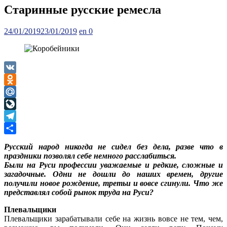
Старинные русские ремесла
Posted
Author
24/01/2019
23/01/2019
en
0
on
VK
Odnoklassniki
Mail.Ru
LiveJournal
Telegram
Отправить
Русский народ никогда не сидел без дела, разве что в
праздники позволял себе немного расслабиться.
Были на Руси профессии уважаемые и редкие, сложные и
загадочные. Одни не дошли до наших времен, другие
получили новое рождение, третьи и вовсе сгинули. Что же
представлял собой рынок труда на Руси?
Плевальщики
Плевальщики зарабатывали себе на жизнь вовсе не тем, чем,