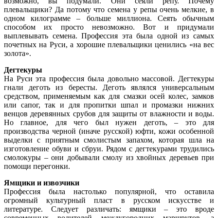
возможно, вы подумали. Они сеяли репу. Почему
плевальщики? Да потому что семена у репы очень мелкие, в
одном килограмме – больше миллиона. Сеять обычным
способом их просто невозможно. Вот и придумали
выплевывать семена. Профессия эта была одной из самых
почетных на Руси, а хорошие плевальщики ценились «на вес
золота».
Дегтекуры
На Руси эта профессия была довольно массовой. Дегтекуры
гнали деготь из бересты. Деготь являлся универсальным
средством, применяемым как для смазки осей колес, замков
или сапог, так и для пропитки шпал и промазки нижних
венцов деревянных срубов для защиты от влажности и воды.
Но главное, для чего был нужен деготь, – это для
производства черной (иначе русской) юфти, кожи особенной
выделки с приятным смолистым запахом, которая шла на
изготовление обуви и сбруи. Рядом с дегтекурами трудились
смолокуры – они добывали смолу из хвойных деревьев при
помощи перегонки.
Ямщики и извозчики
Профессия была настолько популярной, что оставила
огромный культурный пласт в русском искусстве и
литературе. Следует различать: ямщики – это вроде
современных водителей междугородних маршрутов, а