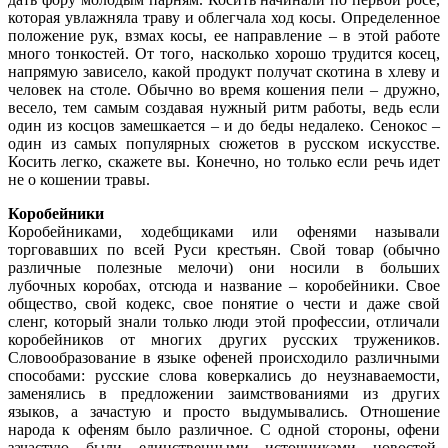
которая увлажняла траву и облегчала ход косы. Определенное
положение рук, взмах косы, ее направление – в этой работе
много тонкостей. От того, насколько хорошо трудится косец,
напрямую зависело, какой продукт получат скотина в хлеву и
человек на столе. Обычно во время кошения пели – дружно,
весело, тем самым создавая нужный ритм работы, ведь если
один из косцов замешкается – и до беды недалеко. Сенокос –
один из самых популярных сюжетов в русском искусстве.
Косить легко, скажете вы. Конечно, но только если речь идет
не о кошении травы.
Коробейники
Коробейниками, ходебщиками или офенями называли
торговавших по всей Руси крестьян. Свой товар (обычно
различные полезные мелочи) они носили в больших
лубочных коробах, отсюда и название – коробейники. Свое
общество, свой кодекс, свое понятие о чести и даже свой
сленг, который знали только люди этой профессии, отличали
коробейников от многих других русских тружеников.
Словообразование в языке офеней происходило различными
способами: русские слова коверкались до неузнаваемости,
заменялись в предложении заимствованиями из других
языков, а зачастую и просто выдумывались. Отношение
народа к офеням было различное. С одной стороны, офени
зачастую были единственными источниками новостей,