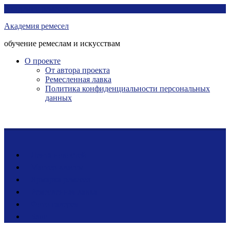
Перейти
Академия ремесел
к
Академия ремесел
контенту
обучение ремеслам и искусствам
О проекте
От автора проекта
Ремесленная лавка
Политика конфиденциальности персональных
данных
Лента новостей
Мастер-классы
Ярмарка ремесел
Ремесленная лавка
Фото-галерея
Блог