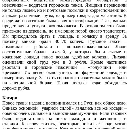
извозчики – водители городских такси. Ямщики перевозили
не только людей, но и почтовые посылки и корреспонденцию,
а также различные грузы, например товары для магазинов. В
среде же извозчиков была своя классификация. Так, ваньки
представляли услуги эконом-класса. В основном это были
приезжие из деревень, не имеющие порой своего транспорта.
Им приходилось брать и лошадь, и коляску в аренду. За
поездку ваньки брали 30–70 копеек. Грузовое такси –
ломовики – работали на лошадях-тяжеловозах. Люди
состоятельные брали лихачей, у которых были сытые и
красивые лошади плюс весьма удобные коляски. Лихачи
оценивали свой труд уже в 3 рубля. Кроме частников
работали и городские извозчики – «голубчики», или
«резвые». Их легко было узнать по форменной одежде и
номерному знаку. Заказать городского извозчика можно было
на специальной бирже. Такая поездка редко обходилась
дороже рубля.
Косари
Покос травы издавна воспринимался на Руси как общее дело.
Однако основной «ударной силой» являлись все же косари –
обычно очень сильные и выносливые мужчины. Если таковых
было недостаточно, на покос выходили и женщины, и
старики. К слову сказать, некоторые пожилые люди могли
дать фору молодым парням. Косить начинали по первой росе,