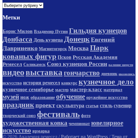
Рубрики
Метки
Гильдия кузнецов
Борис Милов
Владимир Путин
Донецк
Донбасса
Евгений
День кузнеца
Парк
Лавриненко
Москва
Магнитогорск
кованых фигур
Русская Академия
Псков
Союз кузнецов России
Ремесел
Соликамск
валяние шерсти
видео
выставка
гончарство
дневник
иконопись
кузнечное дело
история ремесел
искусство
конкурс
кузнечное семиборье
мастер-класс
мастер
материал
обучение
музей
нож
образование
оружейное искусство
праздник
проект
скульптура
стиль
сувенир
статья
фестиваль
творческий союз
фото
художественная ковка
ювелирное
чемпионат
искусство
ярмарка
© 2026 Академия ремесел
/
Работает на WordPress
/
Тема от