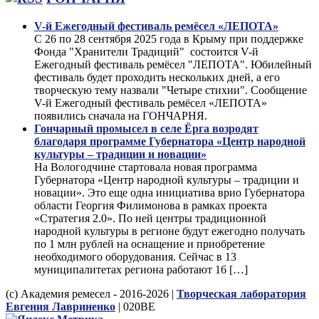
V-й Ежегодный фестиваль ремёсел «ЛЕПОТА»
С 26 по 28 сентября 2025 года в Крыму при поддержке
Фонда "Хранители Традиций" состоится V-й
Ежегодный фестиваль ремёсел "ЛЕПОТА". Юбилейный
фестиваль будет проходить нескольких дней, а его
творческую тему назвали "Четыре стихии". Сообщение
V-й Ежегодный фестиваль ремёсел «ЛЕПОТА»
появились сначала на ГОНЧАРНЯ.
Гончарный промысел в селе Ёрга возродят
благодаря программе Губернатора «Центр народной
культуры – традиции и новации»
На Вологодчине стартовала новая программа
Губернатора «Центр народной культуры – традиции и
новации». Это еще одна инициатива врио Губернатора
области Георгия Филимонова в рамках проекта
«Стратегия 2.0». По ней центры традиционной
народной культуры в регионе будут ежегодно получать
по 1 млн рублей на оснащение и приобретение
необходимого оборудования. Сейчас в 13
муниципалитетах региона работают 16 […]
(с) Академия ремесел - 2016-2026 |
Творческая лаборатория
Евгения Лавриненко
| 020BE