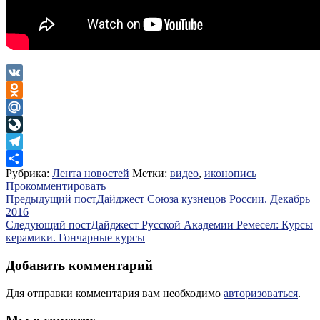
VK
Odnoklassniki
Mail.Ru
LiveJournal
Telegram
Рубрика:
Лента новостей
Метки:
видео
,
иконопись
Отправить
Прокомментировать
Навигация
Предыдущий пост
Дайджест Союза кузнецов России. Декабрь
2016
по
Следующий пост
Дайджест Русской Академии Ремесел: Курсы
записям
керамики. Гончарные курсы
Добавить комментарий
Для отправки комментария вам необходимо
авторизоваться
.