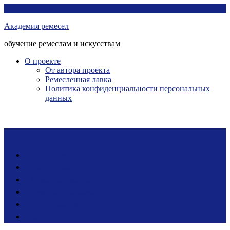
Перейти
Академия ремесел
к
Академия ремесел
контенту
обучение ремеслам и искусствам
О проекте
От автора проекта
Ремесленная лавка
Политика конфиденциальности персональных
данных
Лента новостей
Мастер-классы
Ярмарка ремесел
Ремесленная лавка
Фото-галерея
Блог