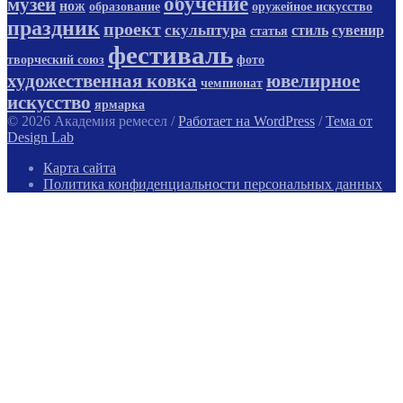
обучение
музей
нож
образование
оружейное искусство
праздник
проект
скульптура
стиль
сувенир
статья
фестиваль
творческий союз
фото
художественная ковка
ювелирное
чемпионат
искусство
ярмарка
© 2026 Академия ремесел
/
Работает на WordPress
/
Тема от
Design Lab
Карта сайта
Политика конфиденциальности персональных данных