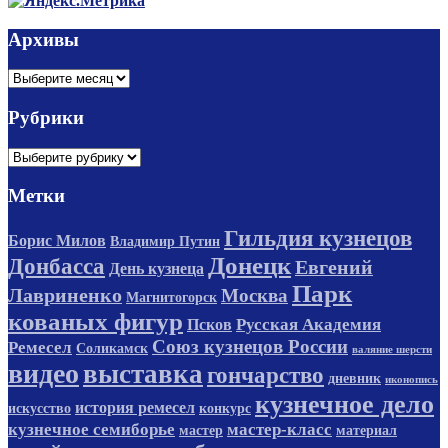
Архивы
Архивы
Рубрики
Рубрики
Метки
Гильдия кузнецов
Борис Милов
Владимир Путин
Донецк
Донбасса
Евгений
День кузнеца
Парк
Лавриненко
Москва
Магнитогорск
кованых фигур
Русская Академия
Псков
Союз кузнецов России
Ремесел
Соликамск
валяние шерсти
видео
выставка
гончарство
дневник
иконопись
кузнечное дело
история ремесел
искусство
конкурс
кузнечное семиборье
мастер-класс
мастер
материал