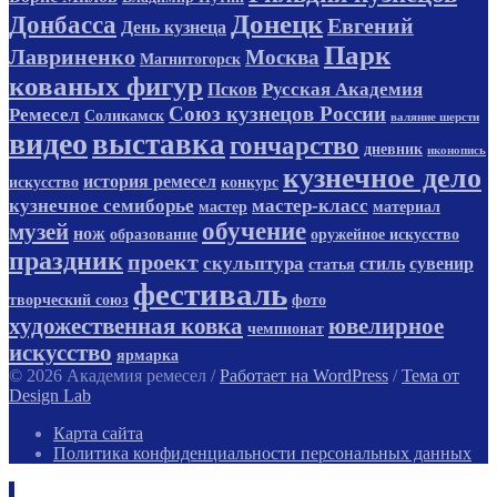
Донецк
Донбасса
Евгений
День кузнеца
Парк
Лавриненко
Москва
Магнитогорск
кованых фигур
Русская Академия
Псков
Союз кузнецов России
Ремесел
Соликамск
валяние шерсти
видео
выставка
гончарство
дневник
иконопись
кузнечное дело
история ремесел
искусство
конкурс
кузнечное семиборье
мастер-класс
мастер
материал
обучение
музей
нож
образование
оружейное искусство
праздник
проект
скульптура
стиль
сувенир
статья
фестиваль
творческий союз
фото
художественная ковка
ювелирное
чемпионат
искусство
ярмарка
© 2026 Академия ремесел
/
Работает на WordPress
/
Тема от
Design Lab
Карта сайта
Политика конфиденциальности персональных данных