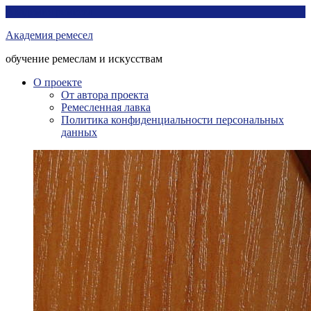
Перейти
Академия ремесел
к
Академия ремесел
контенту
обучение ремеслам и искусствам
О проекте
От автора проекта
Ремесленная лавка
Политика конфиденциальности персональных
данных