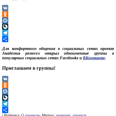
VK
Odnoklassniki
Mail.Ru
LiveJournal
Telegram
Отправить
Для комфортного общения в социальных сетях проект
Академия ремесел открыл одноименные группы в
популярных социальных сетях Facebooke и
ВКонтакте
.
Приглашаем в группы!
VK
Odnoklassniki
Mail.Ru
LiveJournal
Telegram
Рубрика:
О проекте
Метки:
дневник
,
проект