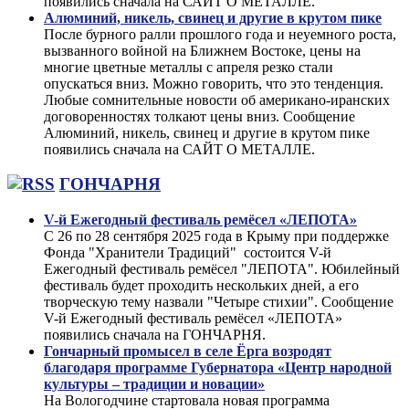
появились сначала на САЙТ О МЕТАЛЛЕ.
Алюминий, никель, свинец и другие в крутом пике
После бурного ралли прошлого года и неуемного роста,
вызванного войной на Ближнем Востоке, цены на
многие цветные металлы с апреля резко стали
опускаться вниз. Можно говорить, что это тенденция.
Любые сомнительные новости об американо-иранских
договоренностях толкают цены вниз. Сообщение
Алюминий, никель, свинец и другие в крутом пике
появились сначала на САЙТ О МЕТАЛЛЕ.
ГОНЧАРНЯ
V-й Ежегодный фестиваль ремёсел «ЛЕПОТА»
С 26 по 28 сентября 2025 года в Крыму при поддержке
Фонда "Хранители Традиций" состоится V-й
Ежегодный фестиваль ремёсел "ЛЕПОТА". Юбилейный
фестиваль будет проходить нескольких дней, а его
творческую тему назвали "Четыре стихии". Сообщение
V-й Ежегодный фестиваль ремёсел «ЛЕПОТА»
появились сначала на ГОНЧАРНЯ.
Гончарный промысел в селе Ёрга возродят
благодаря программе Губернатора «Центр народной
культуры – традиции и новации»
На Вологодчине стартовала новая программа