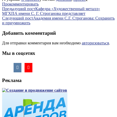
Отправить
Прокомментировать
Навигация
Предыдущий пост
Кафедра «Художественный металл»
МГХПА имени С. Г. Строганова представляет
по
Следующий пост
Академия имени С.Г. Строганова: Сохранить
записям
и приумножить
Добавить комментарий
Для отправки комментария вам необходимо
авторизоваться
.
Мы в соцсетях
Реклама