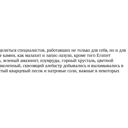
литься специалистов, работавших не только для себя, но и для
 камни, как малахит и лапис-лазули, кроме того Египет
, зеленый амазонит, изумруды, горный хрусталь, цветной
ликолепный, сквозящий алебастр добывались и выламывались в
стый кварцевый песок и натровые соли, важные в некоторых