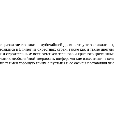
е развитие техники в глубочайшей древности уже заставили выде
зились в Египет из окрестных стран, также как и такие цветные
 и строительным: всех оттенков зеленого и красного цвета яшма
есчаник необычайной твердости, шифер, мягкие известняки и ве
ипет имел хорошую глину, а пустыня и ее оазисы поставляли чи