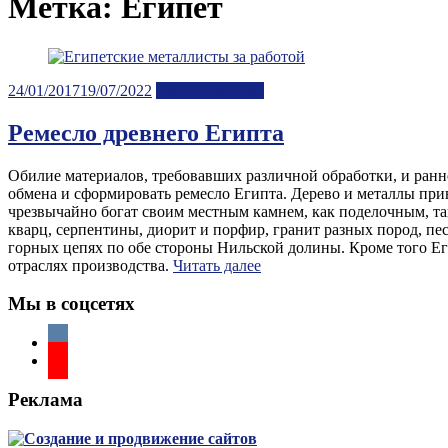
Метка:
Египет
Posted
24/01/2017
19/07/2022
Лента новостей
on
Ремесло древнего Египта
Обилие материалов, требовавших различной обработки, и ранне
обмена и сформировать ремесло Египта. Дерево и металлы приво
чрезвычайно богат своим местным камнем, как поделочным, так
кварц, серпентины, диорит и порфир, гранит разных пород, п
горных цепях по обе стороны Нильской долины. Кроме того Ег
отраслях производства.
Читать далее
Мы в соцсетях
Реклама