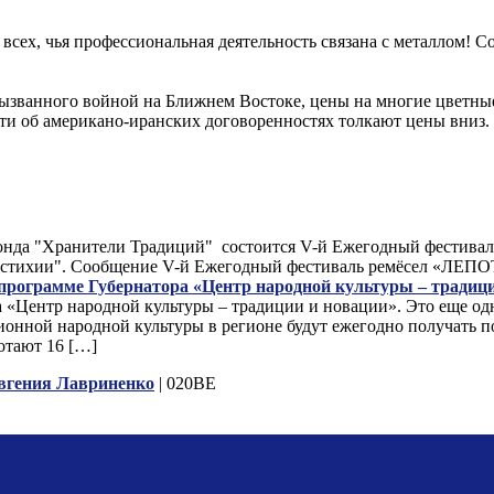
а всех, чья профессиональная деятельность связана с металлом!
вызванного войной на Ближнем Востоке, цены на многие цветные
сти об американо-иранских договоренностях толкают цены вниз
 Фонда "Хранители Традиций" состоится V-й Ежегодный фестив
ыре стихии". Сообщение V-й Ежегодный фестиваль ремёсел «ЛЕ
 программе Губернатора «Центр народной культуры – традиц
а «Центр народной культуры – традиции и новации». Это еще о
ционной народной культуры в регионе будут ежегодно получать 
отают 16 […]
вгения Лавриненко
| 020BE