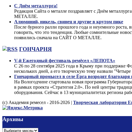
С Днём металлурга!
Редакция Сайта о металле поздравляет с Днём металлург
МЕТАЛЛЕ.
Алюминий, никель, свинец и другие в крутом пике
После бурного ралли прошлого года и неуемного роста, 
говорить, что это тенденция. Любые сомнительные ново
появились сначала на САЙТ О МЕТАЛЛЕ.
ГОНЧАРНЯ
V-й Ежегодный фестиваль ремёсел «ЛЕПОТА»
С 26 по 28 сентября 2025 года в Крыму при поддержке
нескольких дней, а его творческую тему назвали "Чет
Гончарный промысел в селе Ёрга возродят благодаря
На Вологодчине стартовала новая программа Губернатор
в рамках проекта «Стратегия 2.0». По ней центры тради
оборудования. Сейчас в 13 муниципалитетах региона раб
(с) Академия ремесел - 2016-2026 |
Творческая лаборатория Е
Архивы
Архивы