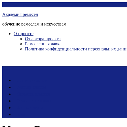
Перейти
Академия ремесел
к
Академия ремесел
контенту
обучение ремеслам и искусствам
О проекте
От автора проекта
Ремесленная лавка
Политика конфиденциальности персональных дан
Лента новостей
Мастер-классы
Ярмарка ремесел
Ремесленная лавка
Фото-галерея
Блог