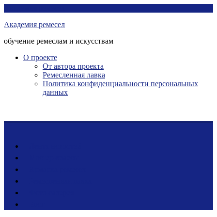
Перейти
Академия ремесел
к
Академия ремесел
контенту
обучение ремеслам и искусствам
О проекте
От автора проекта
Ремесленная лавка
Политика конфиденциальности персональных
данных
Лента новостей
Мастер-классы
Ярмарка ремесел
Ремесленная лавка
Фото-галерея
Блог