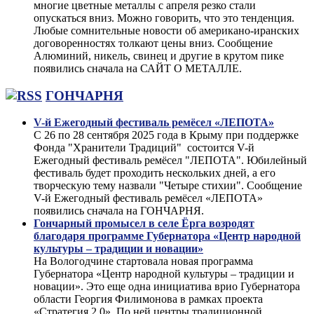
многие цветные металлы с апреля резко стали
опускаться вниз. Можно говорить, что это тенденция.
Любые сомнительные новости об американо-иранских
договоренностях толкают цены вниз. Сообщение
Алюминий, никель, свинец и другие в крутом пике
появились сначала на САЙТ О МЕТАЛЛЕ.
ГОНЧАРНЯ
V-й Ежегодный фестиваль ремёсел «ЛЕПОТА»
С 26 по 28 сентября 2025 года в Крыму при поддержке
Фонда "Хранители Традиций" состоится V-й
Ежегодный фестиваль ремёсел "ЛЕПОТА". Юбилейный
фестиваль будет проходить нескольких дней, а его
творческую тему назвали "Четыре стихии". Сообщение
V-й Ежегодный фестиваль ремёсел «ЛЕПОТА»
появились сначала на ГОНЧАРНЯ.
Гончарный промысел в селе Ёрга возродят
благодаря программе Губернатора «Центр народной
культуры – традиции и новации»
На Вологодчине стартовала новая программа
Губернатора «Центр народной культуры – традиции и
новации». Это еще одна инициатива врио Губернатора
области Георгия Филимонова в рамках проекта
«Стратегия 2.0». По ней центры традиционной