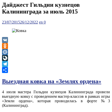
Дайджест Гильдии кузнецов
Калининграда за июль 2015
Posted
Author
23/07/2015
26/12/2022
en
0
on
VK
Odnoklassniki
Mail.Ru
LiveJournal
Telegram
Отправить
Выездная ковка на «Землях ордена»
4 июля мастера Гильдии кузнецов Калининграда провели
выездную ковку с проведением мастер-классов в рамках игры
«Земли ордена», которая проводилась в форте №3
(Калининград).