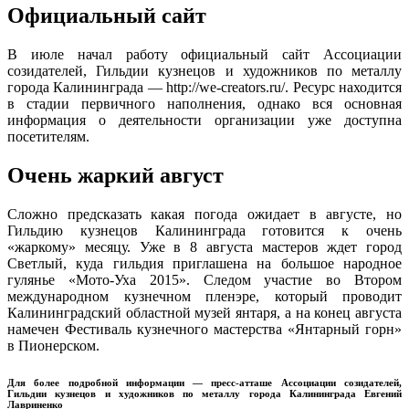
Официальный сайт
В июле начал работу официальный сайт Ассоциации
созидателей, Гильдии кузнецов и художников по металлу
города Калининграда — http://we-creators.ru/. Ресурс находится
в стадии первичного наполнения, однако вся основная
информация о деятельности организации уже доступна
посетителям.
Очень жаркий август
Сложно предсказать какая погода ожидает в августе, но
Гильдию кузнецов Калининграда готовится к очень
«жаркому» месяцу. Уже в 8 августа мастеров ждет город
Светлый, куда гильдия приглашена на большое народное
гулянье «Мото-Уха 2015». Следом участие во Втором
международном кузнечном пленэре, который проводит
Калининградский областной музей янтаря, а на конец августа
намечен Фестиваль кузнечного мастерства «Янтарный горн»
в Пионерском.
Для более подробной информации — пресс-атташе Ассоциации созидателей,
Гильдии кузнецов и художников по металлу города Калининграда Евгений
Лавриненко