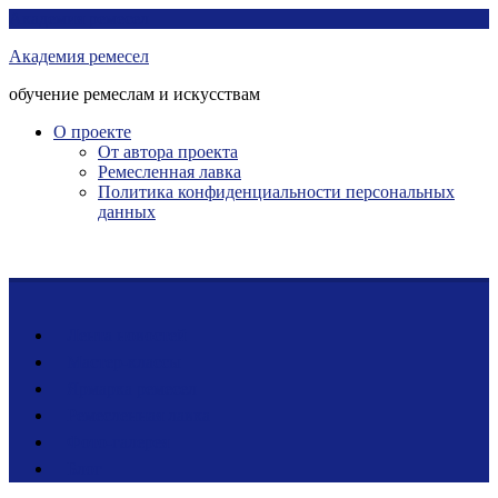
Перейти
Академия ремесел
к
Академия ремесел
контенту
обучение ремеслам и искусствам
О проекте
От автора проекта
Ремесленная лавка
Политика конфиденциальности персональных
данных
Лента новостей
Мастер-классы
Ярмарка ремесел
Ремесленная лавка
Фото-галерея
Блог