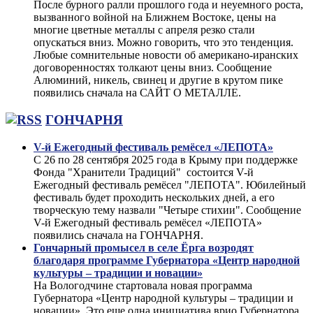
После бурного ралли прошлого года и неуемного роста,
вызванного войной на Ближнем Востоке, цены на
многие цветные металлы с апреля резко стали
опускаться вниз. Можно говорить, что это тенденция.
Любые сомнительные новости об американо-иранских
договоренностях толкают цены вниз. Сообщение
Алюминий, никель, свинец и другие в крутом пике
появились сначала на САЙТ О МЕТАЛЛЕ.
ГОНЧАРНЯ
V-й Ежегодный фестиваль ремёсел «ЛЕПОТА»
С 26 по 28 сентября 2025 года в Крыму при поддержке
Фонда "Хранители Традиций" состоится V-й
Ежегодный фестиваль ремёсел "ЛЕПОТА". Юбилейный
фестиваль будет проходить нескольких дней, а его
творческую тему назвали "Четыре стихии". Сообщение
V-й Ежегодный фестиваль ремёсел «ЛЕПОТА»
появились сначала на ГОНЧАРНЯ.
Гончарный промысел в селе Ёрга возродят
благодаря программе Губернатора «Центр народной
культуры – традиции и новации»
На Вологодчине стартовала новая программа
Губернатора «Центр народной культуры – традиции и
новации». Это еще одна инициатива врио Губернатора