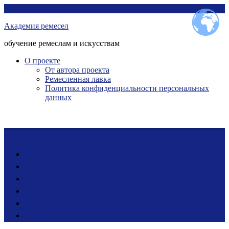
Перейти
Академия ремесел
к
Академия ремесел
контенту
обучение ремеслам и искусствам
О проекте
От автора проекта
Ремесленная лавка
Политика конфиденциальности персональных
данных
Лента новостей
Мастер-классы
Ярмарка ремесел
Ремесленная лавка
Фото-галерея
Блог