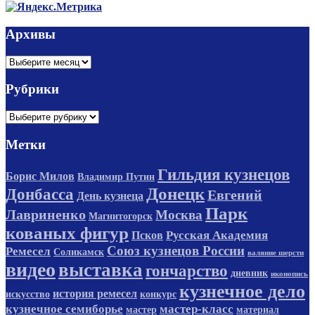
Архивы
Архивы
Рубрики
Рубрики
Метки
Гильдия кузнецов
Борис Милов
Владимир Путин
Донецк
Донбасса
Евгений
День кузнеца
Парк
Лавриненко
Москва
Магнитогорск
кованых фигур
Русская Академия
Псков
Союз кузнецов России
Ремесел
Соликамск
валяние шерсти
видео
выставка
гончарство
дневник
иконопись
кузнечное дело
история ремесел
искусство
конкурс
кузнечное семиборье
мастер-класс
мастер
материал