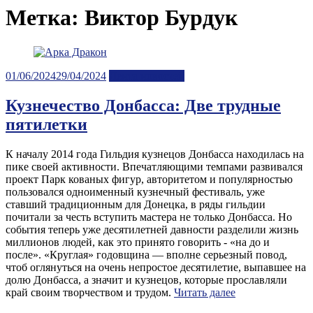
Метка:
Виктор Бурдук
Posted
01/06/2024
29/04/2024
Лента новостей
on
Кузнечество Донбасса: Две трудные
пятилетки
К началу 2014 года Гильдия кузнецов Донбасса находилась на
пике своей активности. Впечатляющими темпами развивался
проект Парк кованых фигур, авторитетом и популярностью
пользовался одноименный кузнечный фестиваль, уже
ставший традиционным для Донецка, в ряды гильдии
почитали за честь вступить мастера не только Донбасса. Но
события теперь уже десятилетней давности разделили жизнь
миллионов людей, как это принято говорить - «на до и
после». «Круглая» годовщина — вполне серьезный повод,
чтоб оглянуться на очень непростое десятилетие, выпавшее на
долю Донбасса, а значит и кузнецов, которые прославляли
край своим творчеством и трудом.
Читать далее