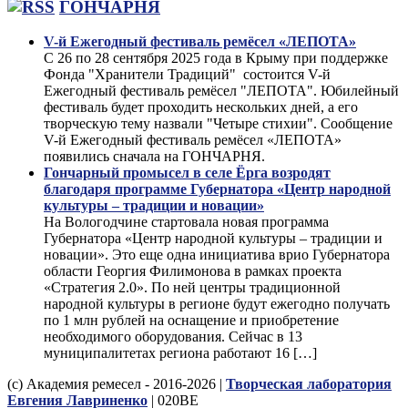
ГОНЧАРНЯ
V-й Ежегодный фестиваль ремёсел «ЛЕПОТА»
С 26 по 28 сентября 2025 года в Крыму при поддержке
Фонда "Хранители Традиций" состоится V-й
Ежегодный фестиваль ремёсел "ЛЕПОТА". Юбилейный
фестиваль будет проходить нескольких дней, а его
творческую тему назвали "Четыре стихии". Сообщение
V-й Ежегодный фестиваль ремёсел «ЛЕПОТА»
появились сначала на ГОНЧАРНЯ.
Гончарный промысел в селе Ёрга возродят
благодаря программе Губернатора «Центр народной
культуры – традиции и новации»
На Вологодчине стартовала новая программа
Губернатора «Центр народной культуры – традиции и
новации». Это еще одна инициатива врио Губернатора
области Георгия Филимонова в рамках проекта
«Стратегия 2.0». По ней центры традиционной
народной культуры в регионе будут ежегодно получать
по 1 млн рублей на оснащение и приобретение
необходимого оборудования. Сейчас в 13
муниципалитетах региона работают 16 […]
(с) Академия ремесел - 2016-2026 |
Творческая лаборатория
Евгения Лавриненко
| 020BE