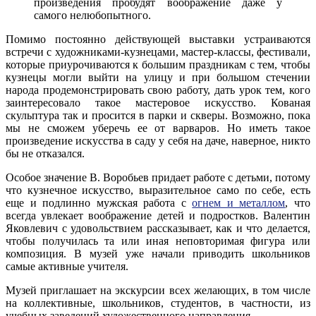
произведения пробудят воображение даже у
самого нелюбопытного.
Помимо постоянно действующей выставки устраиваются
встречи с художниками-кузнецами, мастер-классы, фестивали,
которые приурочиваются к большим праздникам с тем, чтобы
кузнецы могли выйти на улицу и при большом стечении
народа продемонстрировать свою работу, дать урок тем, кого
заинтересовало такое мастеровое искусство. Кованая
скульптура так и просится в парки и скверы. Возможно, пока
мы не сможем уберечь ее от варваров. Но иметь такое
произведение искусства в саду у себя на даче, наверное, никто
бы не отказался.
Особое значение В. Воробьев придает работе с детьми, потому
что кузнечное искусство, выразительное само по себе, есть
еще и подлинно мужская работа с
огнем и металлом
, что
всегда увлекает воображение детей и подростков. Валентин
Яковлевич с удовольствием рассказывает, как и что делается,
чтобы получилась та или иная неповторимая фигура или
композиция. В музей уже начали приводить школьников
самые активные учителя.
Музей приглашает на экскурсии всех желающих, в том числе
на коллективные, школьников, студентов, в частности, из
учебных заведений художественного направления.