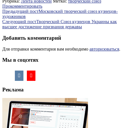
Рубрика:
Лента новостей
Метки:
творческий союз
Отправить
Прокомментировать
Навигация
Предыдущий пост
Московский творческий союз кузнецов-
художников
по
Следующий пост
Творческий Союз кузнецов Украины как
записям
высшее достижение признания державы
Добавить комментарий
Для отправки комментария вам необходимо
авторизоваться
.
Мы в соцсетях
Реклама