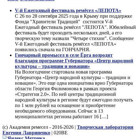
V-й Ежегодный фестиваль ремёсел «ЛЕПОТА»
С 26 по 28 сентября 2025 года в Крыму при поддержке
Фонда "Хранители Традиций" состоится V-й
Ежегодный фестиваль ремёсел "ЛЕПОТА". Юбилейный
фестиваль будет проходить нескольких дней, а его
творческую тему назвали "Четыре стихии". Сообщение
V-й Ежегодный фестиваль ремёсел «ЛЕПОТА»
появились сначала на ГОНЧАРНЯ.
Гончарный промысел в селе Ёрга возродят
благодаря программе Губернатора «Центр народной
культуры – традиции и новации»
На Вологодчине стартовала новая программа
Губернатора «Центр народной культуры – традиции и
новации». Это еще одна инициатива врио Губернатора
области Георгия Филимонова в рамках проекта
«Стратегия 2.0». По ней центры традиционной
народной культуры в регионе будут ежегодно получать
по 1 млн рублей на оснащение и приобретение
необходимого оборудования. Сейчас в 13
муниципалитетах региона работают 16 […]
(с) Академия ремесел - 2016-2026 |
Творческая лаборатория
Евгения Лавриненко
| 020BE