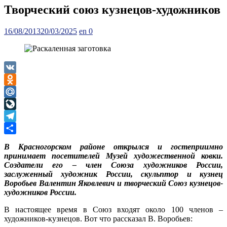
Творческий союз кузнецов-художников
Posted
Author
16/08/2013
20/03/2025
en
0
on
VK
Odnoklassniki
Mail.Ru
LiveJournal
Telegram
Отправить
В Красногорском районе открылся и гостеприимно
принимает посетителей Музей художественной ковки.
Создатели его – член Союза художников России,
заслуженный художник России, скульптор и кузнец
Воробьев Валентин Яковлевич и творческий Союз кузнецов-
художников России.
В настоящее время в Союз входят около 100 членов –
художников-кузнецов. Вот что рассказал В. Воробьев: