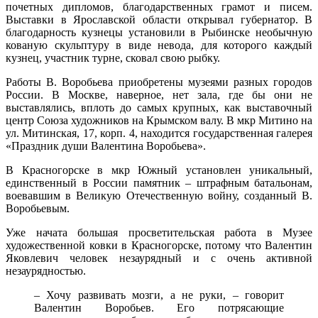
почетных дипломов, благодарственных грамот и писем.
Выставки в Ярославской области открывал губернатор. В
благодарность кузнецы установили в Рыбинске необычную
кованую скульптуру в виде невода, для которого каждый
кузнец, участник турне, сковал свою рыбку.
Работы В. Воробьева приобретены музеями разных городов
России. В Москве, наверное, нет зала, где бы они не
выставлялись, вплоть до самых крупных, как выставочный
центр Союза художников на Крымском валу. В мкр Митино на
ул. Митинская, 17, корп. 4, находится государственная галерея
«Праздник души Валентина Воробьева».
В Красногорске в мкр Южный установлен уникальный,
единственный в России памятник – штрафным батальонам,
воевавшим в Великую Отечественную войну, созданный В.
Воробьевым.
Уже начата большая просветительская работа в Музее
художественной ковки в Красногорске, потому что Валентин
Яковлевич человек незаурядный и с очень активной
незаурядностью.
– Хочу развивать мозги, а не руки, – говорит
Валентин Воробьев. Его потрясающие