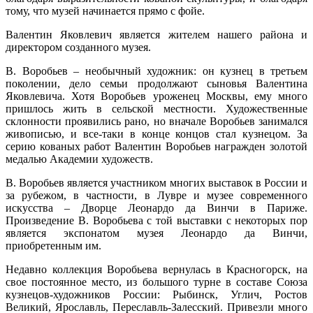
тому, что музей начинается прямо с фойе.
Валентин Яковлевич является жителем нашего района и
директором созданного музея.
В. Воробьев – необычный художник: он кузнец в третьем
поколении, дело семьи продолжают сыновья Валентина
Яковлевича. Хотя Воробьев уроженец Москвы, ему много
пришлось жить в сельской местности. Художественные
склонности проявились рано, но вначале Воробьев занимался
живописью, и все-таки в конце концов стал кузнецом. За
серию кованых работ Валентин Воробьев награжден золотой
медалью Академии художеств.
В. Воробьев является участником многих выставок в России и
за рубежом, в частности, в Лувре и музее современного
искусства – Дворце Леонардо да Винчи в Париже.
Произведение В. Воробьева с той выставки с некоторых пор
является экспонатом музея Леонардо да Винчи,
приобретенным им.
Недавно коллекция Воробьева вернулась в Красногорск, на
свое постоянное место, из большого турне в составе Союза
кузнецов-художников России: Рыбинск, Углич, Ростов
Великий, Ярославль, Переславль-Залесский. Привезли много