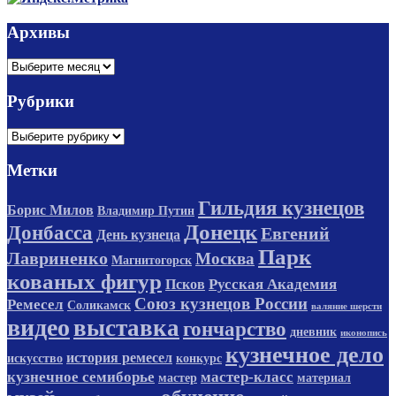
Архивы
Архивы
Рубрики
Рубрики
Метки
Гильдия кузнецов
Борис Милов
Владимир Путин
Донецк
Донбасса
Евгений
День кузнеца
Парк
Лавриненко
Москва
Магнитогорск
кованых фигур
Русская Академия
Псков
Союз кузнецов России
Ремесел
Соликамск
валяние шерсти
видео
выставка
гончарство
дневник
иконопись
кузнечное дело
история ремесел
искусство
конкурс
кузнечное семиборье
мастер-класс
мастер
материал