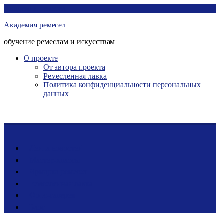
Перейти
Академия ремесел
к
Академия ремесел
контенту
обучение ремеслам и искусствам
О проекте
От автора проекта
Ремесленная лавка
Политика конфиденциальности персональных
данных
Лента новостей
Мастер-классы
Ярмарка ремесел
Ремесленная лавка
Фото-галерея
Блог