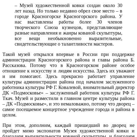
– Музей художественной ковки создан около 30
лет назад. Но только недавно обрел свое место – в
городе Красногорске Красногорского района. У
нас выставлены работы более 30 членов
творческого Союза кузнецов, представляющие
разные направления и жанры кованой скульптуры,
все вещи необыкновенно выразительные,
свидетельствующие о талантливости мастеров.
Такой музей открылся впервые в России при поддержке
администрации Красногорского района и главы района Б.
Рассказова. Потому что в Красногорском районе особое
отношение к искусству и людям искусства. Здесь их уважают
и им помогают. Здесь прекрасно работает управление
культуры администрации района под началом заслуженного
работника культуры РФ Г. Ковалевой, внимательный директор
ДК «Подмосковье» – заслуженный работник культуры РФ Г.
Ткач. Музей и разместили в главном центре культуры района
– ДК «Подмосковье», и это немаловажно, потому что дворец –
самое посещаемое концертное учреждение города и района в
целом.
При этом, дополним, каждый пришедший во дворец не
пройдет мимо экспонатов Музея художественной ковки и
благодаря выразительности кованой скульптуры, и благодаря