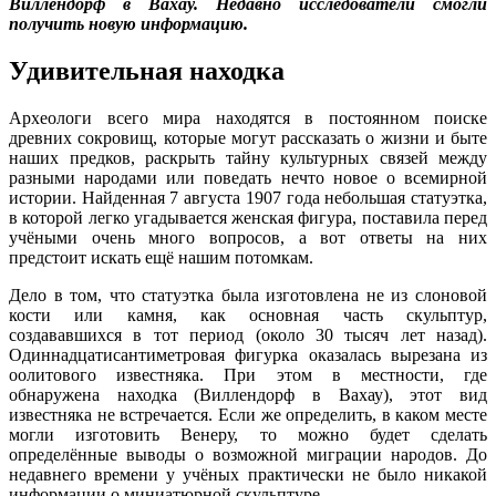
Виллендорф в Вахау. Недавно исследователи смогли
получить новую информацию.
Удивительная находка
Археологи всего мира находятся в постоянном поиске
древних сокровищ, которые могут рассказать о жизни и быте
наших предков, раскрыть тайну культурных связей между
разными народами или поведать нечто новое о всемирной
истории. Найденная 7 августа 1907 года небольшая статуэтка,
в которой легко угадывается женская фигура, поставила перед
учёными очень много вопросов, а вот ответы на них
предстоит искать ещё нашим потомкам.
Дело в том, что статуэтка была изготовлена не из слоновой
кости или камня, как основная часть скульптур,
создававшихся в тот период (около 30 тысяч лет назад).
Одиннадцатисантиметровая фигурка оказалась вырезана из
оолитового известняка. При этом в местности, где
обнаружена находка (Виллендорф в Вахау), этот вид
известняка не встречается. Если же определить, в каком месте
могли изготовить Венеру, то можно будет сделать
определённые выводы о возможной миграции народов. До
недавнего времени у учёных практически не было никакой
информации о миниатюрной скульптуре.