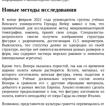
Новые методы исследования
В конце февраля 2022 года руководитель группы учёных
Венского университета Герхард Вебер заявил о том, что
применённый для исследования метод микрокомпьютерной
томографии, наконец, принёс свои плоды. Специалисты-
антропологи смогли получить изображения структуры
фигурки с разрешением, достигающим 11,5 микрометров.
Выяснилось, что статуэтка далеко не однородна по своей
структуре, внутри неё имеются включения разных размеров и
форм, она содержит частицы морских раковин и лимониты
(минеральные агрегаты).
Кроме того, Венера оказалась пористой, так как со временем
шарики оолита начали растворятся. Кстати, материал, из
которого изготовлена женская фигурка, очень податлив в
обработке. Учёные досконально изучили состав оолита
Венеры и сравнили его с другими образцами материала,
добытого в разных местах Европы. Анализ позволил сделать
уверенное предположение о том, что фигурку изготовили из
оолита, взятого неподалёку от озера Гарда на севере Италии.
Возможно, представители культуры граветта перемещались от