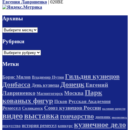
Евгения Лавриненко
| 020BE
Архивы
Архивы
Рубрики
Рубрики
Метки
Гильдия кузнецов
Борис Милов
Владимир Путин
Донецк
Донбасса
Евгений
День кузнеца
Парк
Лавриненко
Москва
Магнитогорск
кованых фигур
Русская Академия
Псков
Союз кузнецов России
Ремесел
Соликамск
валяние шерсти
видео
выставка
гончарство
дневник
иконопись
кузнечное дело
история ремесел
искусство
конкурс