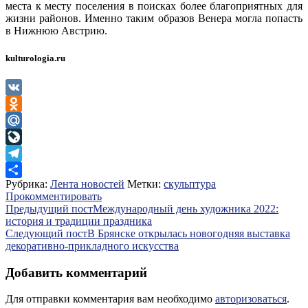
места к месту поселения в поисках более благоприятных для
жизни районов. Именно таким образов Венера могла попасть
в Нижнюю Австрию.
kulturologia.ru
VK
Odnoklassniki
Mail.Ru
LiveJournal
Telegram
Рубрика:
Лента новостей
Метки:
скульптура
Отправить
Прокомментировать
Навигация
Предыдущий пост
Международный день художника 2022:
история и традиции праздника
по
Следующий пост
В Брянске открылась новогодняя выставка
записям
декоративно-прикладного искусства
Добавить комментарий
Для отправки комментария вам необходимо
авторизоваться
.