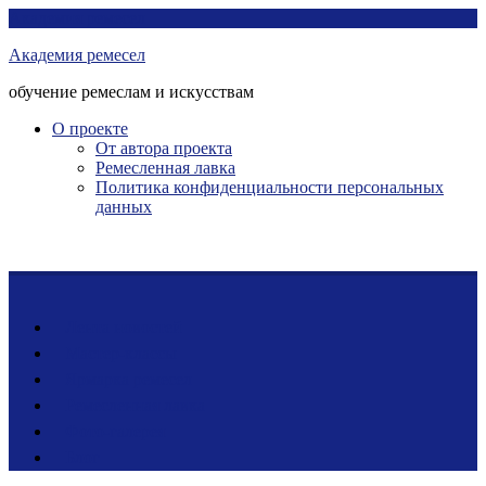
Перейти
Академия ремесел
к
Академия ремесел
контенту
обучение ремеслам и искусствам
О проекте
От автора проекта
Ремесленная лавка
Политика конфиденциальности персональных
данных
Лента новостей
Мастер-классы
Ярмарка ремесел
Ремесленная лавка
Фото-галерея
Блог