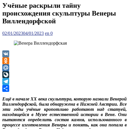
Учёные раскрыли тайну
происхождения скульптуры Венеры
Виллендорфской
Posted
Author
02/01/2023
04/01/2023
en
0
on
VK
Odnoklassniki
Mail.Ru
LiveJournal
Telegram
Отправить
Ещё в начале XX века скульптура, которую назвали Венерой
Виллендорфской, была обнаружена в Нижней Австрии. Все
эти годы учёные кропотливо работают над статуей,
находящейся в Музее естественной истории в Вене. Они
пытаются определить состав камня, использованного в
процессе изготовления Венеры и понять, как она попала в