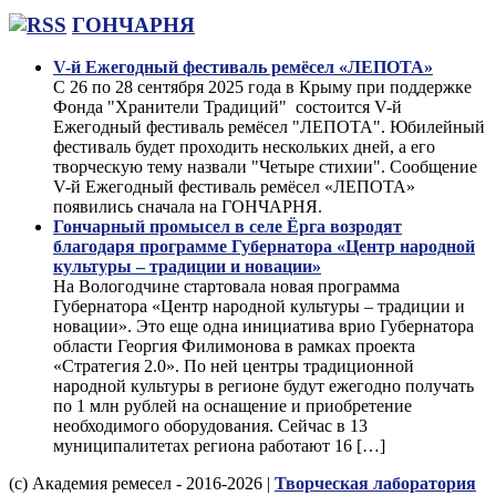
ГОНЧАРНЯ
V-й Ежегодный фестиваль ремёсел «ЛЕПОТА»
С 26 по 28 сентября 2025 года в Крыму при поддержке
Фонда "Хранители Традиций" состоится V-й
Ежегодный фестиваль ремёсел "ЛЕПОТА". Юбилейный
фестиваль будет проходить нескольких дней, а его
творческую тему назвали "Четыре стихии". Сообщение
V-й Ежегодный фестиваль ремёсел «ЛЕПОТА»
появились сначала на ГОНЧАРНЯ.
Гончарный промысел в селе Ёрга возродят
благодаря программе Губернатора «Центр народной
культуры – традиции и новации»
На Вологодчине стартовала новая программа
Губернатора «Центр народной культуры – традиции и
новации». Это еще одна инициатива врио Губернатора
области Георгия Филимонова в рамках проекта
«Стратегия 2.0». По ней центры традиционной
народной культуры в регионе будут ежегодно получать
по 1 млн рублей на оснащение и приобретение
необходимого оборудования. Сейчас в 13
муниципалитетах региона работают 16 […]
(с) Академия ремесел - 2016-2026 |
Творческая лаборатория