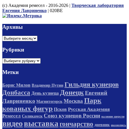
(с) Академия ремесел - 2016-2026 |
Творческая лаборатория
Евгения Лавриненко
| 020BE
Архивы
Архивы
Рубрики
Рубрики
Метки
Гильдия кузнецов
Борис Милов
Владимир Путин
Донецк
Донбасса
Евгений
День кузнеца
Парк
Лавриненко
Москва
Магнитогорск
кованых фигур
Русская Академия
Псков
Союз кузнецов России
Ремесел
Соликамск
валяние шерсти
видео
выставка
гончарство
дневник
иконопись