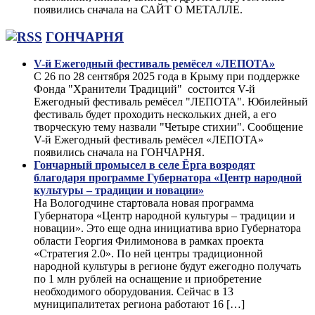
появились сначала на САЙТ О МЕТАЛЛЕ.
ГОНЧАРНЯ
V-й Ежегодный фестиваль ремёсел «ЛЕПОТА»
С 26 по 28 сентября 2025 года в Крыму при поддержке
Фонда "Хранители Традиций" состоится V-й
Ежегодный фестиваль ремёсел "ЛЕПОТА". Юбилейный
фестиваль будет проходить нескольких дней, а его
творческую тему назвали "Четыре стихии". Сообщение
V-й Ежегодный фестиваль ремёсел «ЛЕПОТА»
появились сначала на ГОНЧАРНЯ.
Гончарный промысел в селе Ёрга возродят
благодаря программе Губернатора «Центр народной
культуры – традиции и новации»
На Вологодчине стартовала новая программа
Губернатора «Центр народной культуры – традиции и
новации». Это еще одна инициатива врио Губернатора
области Георгия Филимонова в рамках проекта
«Стратегия 2.0». По ней центры традиционной
народной культуры в регионе будут ежегодно получать
по 1 млн рублей на оснащение и приобретение
необходимого оборудования. Сейчас в 13
муниципалитетах региона работают 16 […]