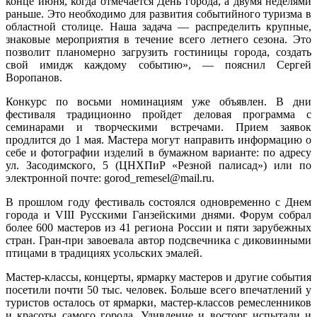
конце июня, когда отмечается День города, а двумя неделями
раньше. Это необходимо для развития событийного туризма в
областной столице. Наша задача — распределить крупные,
знаковые мероприятия в течение всего летнего сезона. Это
позволит планомерно загрузить гостиницы города, создать
свой имидж каждому событию», — пояснил Сергей
Воропанов.
Конкурс по восьми номинациям уже объявлен. В дни
фестиваля традиционно пройдет деловая программа с
семинарами и творческими встречами. Прием заявок
продлится до 1 мая. Мастера могут направить информацию о
себе и фотографии изделий в бумажном варианте: по адресу
ул. Засодимского, 5 (ЦНХПиР «Резной палисад») или по
электронной почте: gorod_remesel@mail.ru.
В прошлом году фестиваль состоялся одновременно с Днем
города и VIII Русскими Ганзейскими днями. Форум собрал
более 600 мастеров из 41 региона России и пяти зарубежных
стран. Гран-при завоевала автор подсвечника с диковинными
птицами в традициях усольских эмалей.
Мастер-классы, концерты, ярмарку мастеров и другие события
посетили почти 50 тыс. человек. Больше всего впечатлений у
туристов осталось от ярмарки, мастер-классов ремесленников
и красоты самого города. Удивление и восторг испытали и