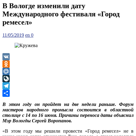
В Вологде изменили дату
Международного фестиваля «Город
ремесел»
Posted
Author
11/05/2019
en
0
on
VK
Odnoklassniki
Mail.Ru
LiveJournal
Telegram
Отправить
В этом году он пройдет на две недели раньше. Форум
мастеров народного промысла состоится в областной
столице с 14 по 16 июня. Причины переноса даты объяснил
Мэр Вологды Сергей Воропанов.
«В этом году мы решили провести «Город ремесел» не в