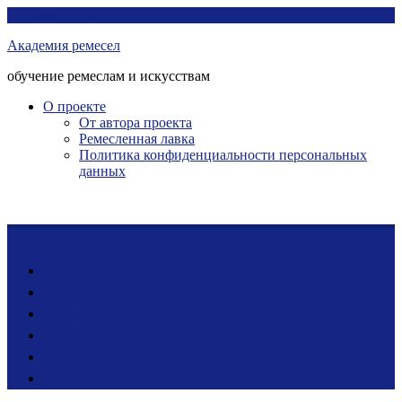
Перейти
Академия ремесел
к
Академия ремесел
контенту
обучение ремеслам и искусствам
О проекте
От автора проекта
Ремесленная лавка
Политика конфиденциальности персональных
данных
Лента новостей
Мастер-классы
Ярмарка ремесел
Ремесленная лавка
Фото-галерея
Блог