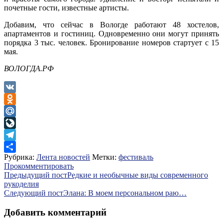
почетные гости, известные артисты.
Добавим, что сейчас в Вологде работают 48 хостелов,
апартаментов и гостиниц. Одновременно они могут принять
порядка 3 тыс. человек. Бронирование номеров стартует с 15
мая.
ВОЛОГДА.РФ
VK
Odnoklassniki
Mail.Ru
LiveJournal
Telegram
Рубрика:
Лента новостей
Метки:
фестиваль
Отправить
Прокомментировать
Навигация
Предыдущий пост
Редкие и необычные виды современного
рукоделия
по
Следующий пост
Элана: В моем персональном раю…
записям
Добавить комментарий