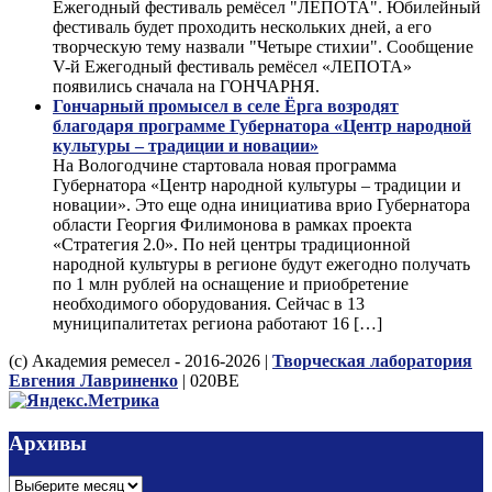
Ежегодный фестиваль ремёсел "ЛЕПОТА". Юбилейный
фестиваль будет проходить нескольких дней, а его
творческую тему назвали "Четыре стихии". Сообщение
V-й Ежегодный фестиваль ремёсел «ЛЕПОТА»
появились сначала на ГОНЧАРНЯ.
Гончарный промысел в селе Ёрга возродят
благодаря программе Губернатора «Центр народной
культуры – традиции и новации»
На Вологодчине стартовала новая программа
Губернатора «Центр народной культуры – традиции и
новации». Это еще одна инициатива врио Губернатора
области Георгия Филимонова в рамках проекта
«Стратегия 2.0». По ней центры традиционной
народной культуры в регионе будут ежегодно получать
по 1 млн рублей на оснащение и приобретение
необходимого оборудования. Сейчас в 13
муниципалитетах региона работают 16 […]
(с) Академия ремесел - 2016-2026 |
Творческая лаборатория
Евгения Лавриненко
| 020BE
Архивы
Архивы