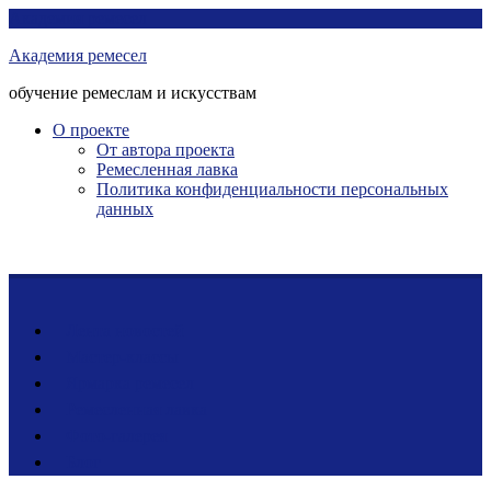
Перейти
Академия ремесел
к
Академия ремесел
контенту
обучение ремеслам и искусствам
О проекте
От автора проекта
Ремесленная лавка
Политика конфиденциальности персональных
данных
Лента новостей
Мастер-классы
Ярмарка ремесел
Ремесленная лавка
Фото-галерея
Блог