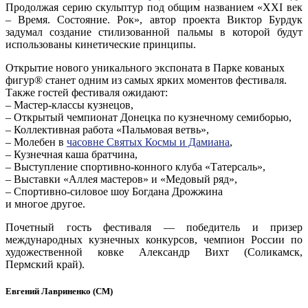
Продолжая серию скульптур под общим названием «ХХI век
– Время. Состояние. Рок», автор проекта Виктор Бурдук
задумал создание стилизованной пальмы в которой будут
использованы кинетические принципы.
Открытие нового уникального экспоната в Парке кованых
фигур® станет одним из самых ярких моментов фестиваля.
Также гостей фестиваля ожидают:
– Мастер-классы кузнецов,
– Открытый чемпионат Донецка по кузнечному семиборью,
– Коллективная работа «Пальмовая ветвь»,
– Молебен в
часовне Святых Космы и Дамиана
,
– Кузнечная каша братчина,
– Выступление спортивно-конного клуба «Татерсаль»,
– Выставки «Аллея мастеров» и «Медовый ряд»,
– Спортивно-силовое шоу Богдана Дрожжина
и многое другое.
Почетный гость фестиваля — победитель и призер
международных кузнечных конкурсов, чемпион России по
художественной ковке Александр Вихт (Соликамск,
Пермский край).
Евгений Лавриненко (СМ)