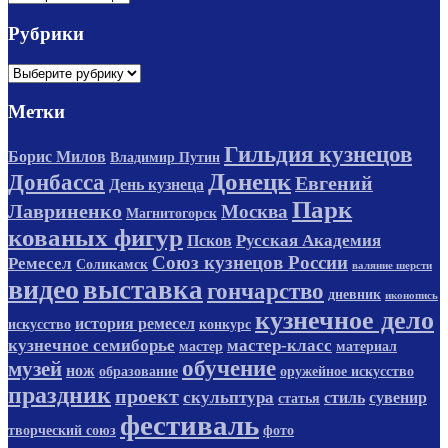
Рубрики
Рубрики
Метки
Гильдия кузнецов
Борис Милов
Владимир Путин
Донецк
Донбасса
Евгений
День кузнеца
Парк
Лавриненко
Москва
Магнитогорск
кованых фигур
Русская Академия
Псков
Союз кузнецов России
Ремесел
Соликамск
валяние шерсти
видео
выставка
гончарство
дневник
иконопись
кузнечное дело
история ремесел
искусство
конкурс
кузнечное семиборье
мастер-класс
мастер
материал
обучение
музей
нож
образование
оружейное искусство
праздник
проект
скульптура
стиль
сувенир
статья
фестиваль
творческий союз
фото