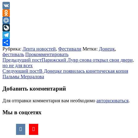
VK
Odnoklassniki
Mail.Ru
LiveJournal
Telegram
Рубрика:
Лента новостей
,
Фестивали
Метки:
Донецк
,
Отправить
фестиваль
Прокомментировать
Навигация
Предыдущий пост
Парижский Лувр снова открыл свои двери,
но не для всех
по
Следующий пост
В Донецке появилась кинетическая копия
записям
Пальмы Мерцалова
Добавить комментарий
Для отправки комментария вам необходимо
авторизоваться
.
Мы в соцсетях