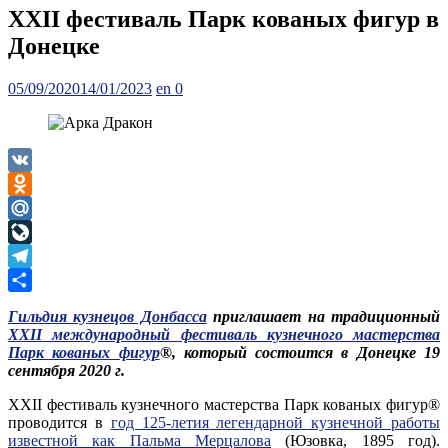
XXII фестиваль Парк кованых фигур в
Донецке
Posted
Author
05/09/2020
14/01/2023
en
0
on
VK
Odnoklassniki
Mail.Ru
LiveJournal
Telegram
Отправить
Гильдия кузнецов Донбасса
приглашает на традиционный
XXII международный фестиваль кузнечного мастерства
Парк кованых фигур
®, который состоится в Донецке 19
сентября 2020 г.
ХХII фестиваль кузнечного мастерства Парк кованых фигур®
проводится в
год 125-летия легендарной кузнечной работы
известной как Пальма Мерцалова
(Юзовка, 1895 год).