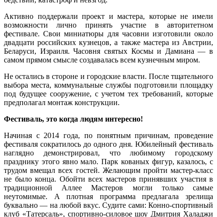
Активно поддержали проект и мастера, которые не имели
возможности лично принять участие в авторитетном
фестивале. Свои миниатюры для часовни изготовили около
двадцати российских кузнецов, а также мастера из Австрии,
Беларуси, Израиля. Часовня святых Космы и Дамиана — в
самом прямом смысле создавалась всем кузнечным миром.
Не остались в стороне и городские власти. После тщательного
выбора места, коммунальные службы подготовили площадку
под будущее сооружение, с учетом тех требований, которые
предполагал монтаж конструкции.
Фестиваль, это когда людям интересно!
Начиная с 2014 года, по понятным причинам, проведение
фестиваля сократилось до одного дня. Юбилейный фестиваль
наглядно демонстрировал, что любимому городскому
празднику этого явно мало. Парк кованых фигур, казалось, с
трудом вмещал всех гостей. Желающим пройти мастер-класс
не было конца. Обойти всех мастеров принявших участия в
традиционной Аллее Мастеров могли только самые
неутомимые. А плотная программа предлагала зрелища
буквально — на любой вкус. Судите сами: Конно-спортивный
клуб «Татерсаль», спортивно-силовое шоу Дмитрия Халаджи