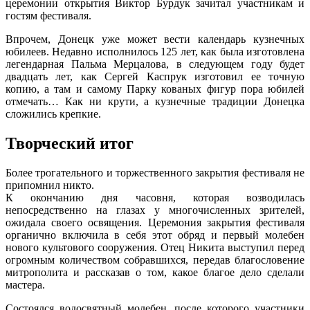
церемонии открытия Виктор Бурдук зачитал участникам и
гостям фестиваля.
Впрочем, Донецк уже может вести календарь кузнечных
юбилеев. Недавно исполнилось 125 лет, как была изготовлена
легендарная Пальма Мерцалова, в следующем году будет
двадцать лет, как Сергей Каспрук изготовил ее точную
копию, а там и самому Парку кованых фигур пора юбилей
отмечать… Как ни крути, а кузнечные традиции Донецка
сложились крепкие.
Творческий итог
Более трогательного и торжественного закрытия фестиваля не
припомнил никто.
К окончанию дня часовня, которая возводилась
непосредственно на глазах у многочисленных зрителей,
ожидала своего освящения. Церемония закрытия фестиваля
органично включила в себя этот обряд и первый молебен
нового культового сооружения. Отец Никита выступил перед
огромным количеством собравшихся, передав благословение
митрополита и рассказав о том, какое благое дело сделали
мастера.
Состоялся водосвятный молебен, после которого участники