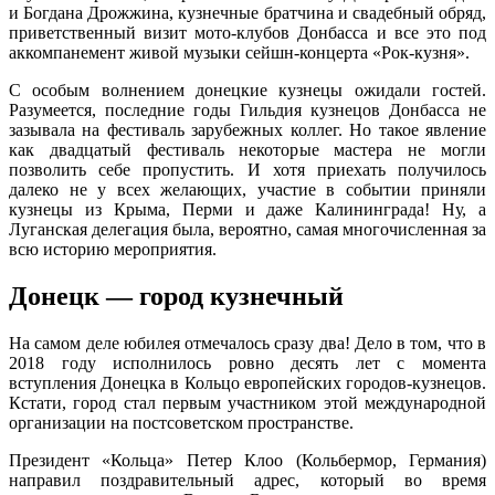
и Богдана Дрожжина, кузнечные братчина и свадебный обряд,
приветственный визит мото-клубов Донбасса и все это под
аккомпанемент живой музыки сейшн-концерта «Рок-кузня».
С особым волнением донецкие кузнецы ожидали гостей.
Разумеется, последние годы Гильдия кузнецов Донбасса не
зазывала на фестиваль зарубежных коллег. Но такое явление
как двадцатый фестиваль некоторые мастера не могли
позволить себе пропустить. И хотя приехать получилось
далеко не у всех желающих, участие в событии приняли
кузнецы из Крыма, Перми и даже Калининграда! Ну, а
Луганская делегация была, вероятно, самая многочисленная за
всю историю мероприятия.
Донецк — город кузнечный
На самом деле юбилея отмечалось сразу два! Дело в том, что в
2018 году исполнилось ровно десять лет с момента
вступления Донецка в Кольцо европейских городов-кузнецов.
Кстати, город стал первым участником этой международной
организации на постсоветском пространстве.
Президент «Кольца» Петер Клоо (Кольбермор, Германия)
направил поздравительный адрес, который во время