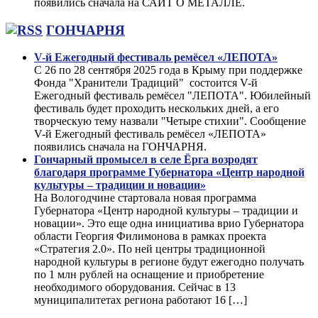
появились сначала на САЙТ О МЕТАЛЛЕ.
ГОНЧАРНЯ
V-й Ежегодный фестиваль ремёсел «ЛЕПОТА»
С 26 по 28 сентября 2025 года в Крыму при поддержке
Фонда "Хранители Традиций" состоится V-й
Ежегодный фестиваль ремёсел "ЛЕПОТА". Юбилейный
фестиваль будет проходить нескольких дней, а его
творческую тему назвали "Четыре стихии". Сообщение
V-й Ежегодный фестиваль ремёсел «ЛЕПОТА»
появились сначала на ГОНЧАРНЯ.
Гончарный промысел в селе Ёрга возродят
благодаря программе Губернатора «Центр народной
культуры – традиции и новации»
На Вологодчине стартовала новая программа
Губернатора «Центр народной культуры – традиции и
новации». Это еще одна инициатива врио Губернатора
области Георгия Филимонова в рамках проекта
«Стратегия 2.0». По ней центры традиционной
народной культуры в регионе будут ежегодно получать
по 1 млн рублей на оснащение и приобретение
необходимого оборудования. Сейчас в 13
муниципалитетах региона работают 16 […]