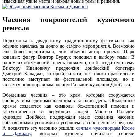
изыскивая узкие места и находя новые темы и решения.
Часовня покровителей кузнечного
ремесла
Подготовка к двадцатому традиционному фестивалю как
обычно началась за долго до самого мероприятия. Возможно
еще более щепетильно, чем обычно автор проекта Парк
кованых фигур Виктор Бурдук подошел к выбору темы. В
одном из обсуждений очень сложную, но благодатную тему
Виктору Ивановичу предложил донбасский богатырь
Дмитрий Халаджи, который, кстати, не только практически
постоянно выступает на фестивальной площадке, но и
является полноправным членом Гильдии кузнецов Донбасса.
Обыденная часовня – это храм, который сооружается
сообществом единомышленников за один день. Обыденные
храмы создаются как символы божественной помощи и
заступничества за верующих людей. Мастера Гильдии
кузнецов Донбасса поддержали идею создания часовни
собственными усилиями и усердием за собственные средства.
А посвятить эту часовню решили
святым чудотворцам Косме
и Дамиану
, которых кузнецы почитают своими