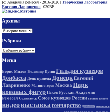
(с) Академия ремесел - 2016-2026 |
Творческая лаборатория
Евгения Лавриненко
| 020BE
Архивы
Архивы
Рубрики
Рубрики
Метки
Гильдия кузнецов
Борис Милов
Владимир Путин
Донецк
Донбасса
Евгений
День кузнеца
Парк
Лавриненко
Москва
Магнитогорск
кованых фигур
Русская Академия
Псков
Союз кузнецов России
Ремесел
Соликамск
валяние шерсти
видео
выставка
гончарство
дневник
иконопись