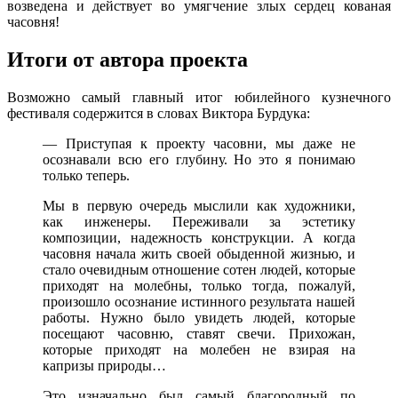
возведена и действует во умягчение злых сердец кованая
часовня!
Итоги от автора проекта
Возможно самый главный итог юбилейного кузнечного
фестиваля содержится в словах Виктора Бурдука:
— Приступая к проекту часовни, мы даже не
осознавали всю его глубину. Но это я понимаю
только теперь.
Мы в первую очередь мыслили как художники,
как инженеры. Переживали за эстетику
композиции, надежность конструкции. А когда
часовня начала жить своей обыденной жизнью, и
стало очевидным отношение сотен людей, которые
приходят на молебны, только тогда, пожалуй,
произошло осознание истинного результата нашей
работы. Нужно было увидеть людей, которые
посещают часовню, ставят свечи. Прихожан,
которые приходят на молебен не взирая на
капризы природы…
Это изначально был самый благородный по