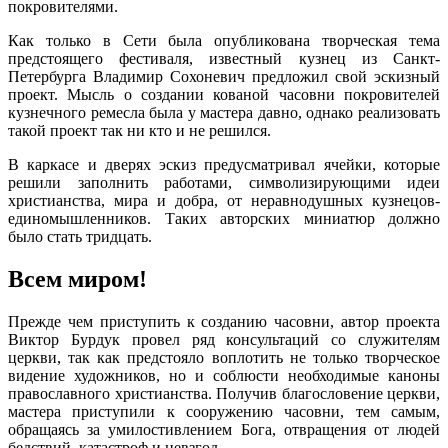
покровителями.
Как только в Сети была опубликована творческая тема
предстоящего фестиваля, известный кузнец из Санкт-
Петербурга Владимир Сохоневич предложил свой эскизный
проект. Мысль о создании кованой часовни покровителей
кузнечного ремесла была у мастера давно, однако реализовать
такой проект так ни кто и не решился.
В каркасе и дверях эскиз предусматривал ячейки, которые
решили заполнить работами, символизирующими идеи
христианства, мира и добра, от неравнодушных кузнецов-
единомышленников. Таких авторских миниатюр должно
было стать тридцать.
Всем миром!
Прежде чем приступить к созданию часовни, автор проекта
Виктор Бурдук провел ряд консультаций со служителям
церкви, так как предстояло воплотить не только творческое
видение художников, но и соблюсти необходимые каноны
православного христианства. Получив благословение церкви,
мастера приступили к сооружению часовни, тем самым,
обращаясь за умилостивлением Бога, отвращения от людей
бедствий, катастроф и невзгод.