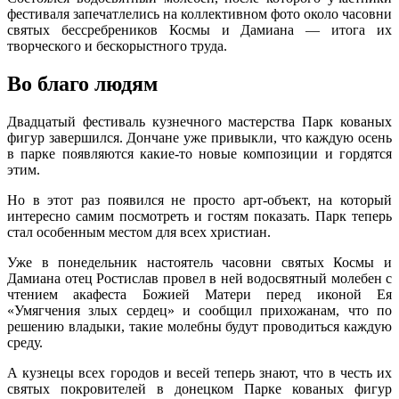
фестиваля запечатлелись на коллективном фото около часовни
святых бессребреников Космы и Дамиана — итога их
творческого и бескорыстного труда.
Во благо людям
Двадцатый фестиваль кузнечного мастерства Парк кованых
фигур завершился. Дончане уже привыкли, что каждую осень
в парке появляются какие-то новые композиции и гордятся
этим.
Но в этот раз появился не просто арт-объект, на который
интересно самим посмотреть и гостям показать. Парк теперь
стал особенным местом для всех христиан.
Уже в понедельник настоятель часовни святых Космы и
Дамиана отец Ростислав провел в ней водосвятный молебен с
чтением акафеста Божией Матери перед иконой Ея
«Умягчения злых сердец» и сообщил прихожанам, что по
решению владыки, такие молебны будут проводиться каждую
среду.
А кузнецы всех городов и весей теперь знают, что в честь их
святых покровителей в донецком Парке кованых фигур