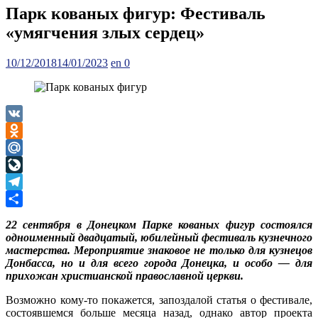
Парк кованых фигур: Фестиваль
«умягчения злых сердец»
Posted
Author
10/12/2018
14/01/2023
en
0
on
VK
Odnoklassniki
Mail.Ru
LiveJournal
Telegram
Отправить
22 сентября в Донецком Парке кованых фигур состоялся
одноименный двадцатый, юбилейный фестиваль кузнечного
мастерства. Мероприятие знаковое не только для кузнецов
Донбасса, но и для всего города Донецка, и особо — для
прихожан христианской православной церкви.
Возможно кому-то покажется, запоздалой статья о фестивале,
состоявшемся больше месяца назад, однако автор проекта