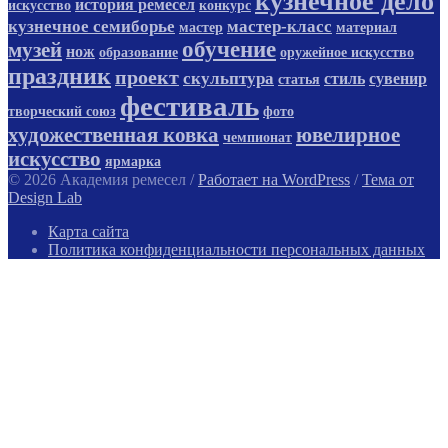
кузнечное дело
история ремесел
искусство
конкурс
кузнечное семиборье
мастер-класс
мастер
материал
обучение
музей
нож
образование
оружейное искусство
праздник
проект
скульптура
стиль
сувенир
статья
фестиваль
творческий союз
фото
художественная ковка
ювелирное
чемпионат
искусство
ярмарка
© 2026 Академия ремесел
/
Работает на WordPress
/
Тема от
Design Lab
Карта сайта
Политика конфиденциальности персональных данных