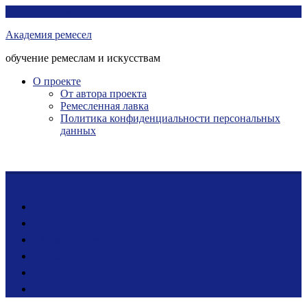
Перейти
Академия ремесел
к
Академия ремесел
контенту
обучение ремеслам и искусствам
О проекте
От автора проекта
Ремесленная лавка
Политика конфиденциальности персональных
данных
Лента новостей
Мастер-классы
Ярмарка ремесел
Ремесленная лавка
Фото-галерея
Блог