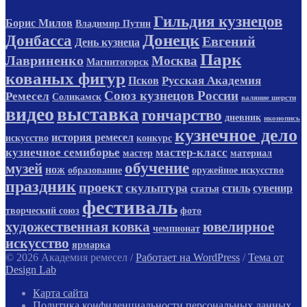
Гильдия кузнецов
Борис Милов
Владимир Путин
Донецк
Донбасса
Евгений
День кузнеца
Парк
Лавриненко
Москва
Магнитогорск
кованых фигур
Русская Академия
Псков
Союз кузнецов России
Ремесел
Соликамск
валяние шерсти
видео
выставка
гончарство
дневник
иконопись
кузнечное дело
история ремесел
искусство
конкурс
кузнечное семиборье
мастер-класс
мастер
материал
обучение
музей
нож
образование
оружейное искусство
праздник
проект
скульптура
стиль
сувенир
статья
фестиваль
творческий союз
фото
художественная ковка
ювелирное
чемпионат
искусство
ярмарка
© 2026 Академия ремесел
/
Работает на WordPress
/
Тема от
Design Lab
Карта сайта
Политика конфиденциальности персональных данных