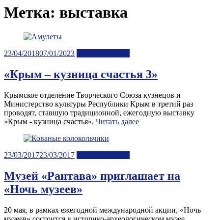
Метка:
выставка
Posted
23/04/2018
07/01/2023
Лента новостей
on
«Крым – кузница счастья 3»
Крымское отделение Творческого Союза кузнецов и
Министерство культуры Республики Крым в третий раз
проводят, ставшую традиционной, ежегодную выставку
«Крым - кузница счастья».
Читать далее
Posted
23/03/2017
23/03/2017
Лента новостей
on
Музей «Рантава» приглашает на
«Ночь музеев»
20 мая, в рамках ежегодной международной акции, «Ночь
музеев» состоится в историко-археологическом музее