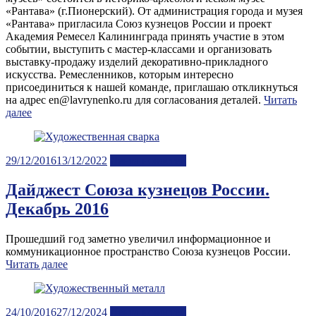
«Рантава» (г.Пионерский). От администрация города и музея
«Рантава» пригласила Союз кузнецов России и проект
Академия Ремесел Калининграда принять участие в этом
событии, выступить с мастер-классами и организовать
выставку-продажу изделий декоративно-прикладного
искусства. Ремесленников, которым интересно
присоединиться к нашей команде, приглашаю откликнуться
на адрес en@lavrynenko.ru для согласования деталей.
Читать
далее
Posted
29/12/2016
13/12/2022
Лента новостей
on
Дайджест Союза кузнецов России.
Декабрь 2016
Прошедший год заметно увеличил информационное и
коммуникационное пространство Союза кузнецов России.
Читать далее
Posted
24/10/2016
27/12/2024
Лента новостей