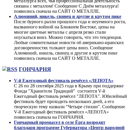
металлурга всех, чья профессиональная деятельность
связана с металлом! Сообщение С Днём металлурга!
появились сначала на САЙТ О МЕТАЛЛЕ.
Алюминий, никель, свинец и другие в крутом пике
После бурного ралли прошлого года и неуемного роста,
вызванного войной на Ближнем Востоке, цены на
многие цветные металлы с апреля резко стали
опускаться вниз. Можно говорить, что это тенденция.
Любые сомнительные новости об американо-иранских
договоренностях толкают цены вниз. Сообщение
Алюминий, никель, свинец и другие в крутом пике
появились сначала на САЙТ О МЕТАЛЛЕ.
ГОНЧАРНЯ
V-й Ежегодный фестиваль ремёсел «ЛЕПОТА»
С 26 по 28 сентября 2025 года в Крыму при поддержке
Фонда "Хранители Традиций" состоится V-й
Ежегодный фестиваль ремёсел "ЛЕПОТА". Юбилейный
фестиваль будет проходить нескольких дней, а его
творческую тему назвали "Четыре стихии". Сообщение
V-й Ежегодный фестиваль ремёсел «ЛЕПОТА»
появились сначала на ГОНЧАРНЯ.
Гончарный промысел в селе Ёрга возродят
благодаря программе Губернатора «Центр народной