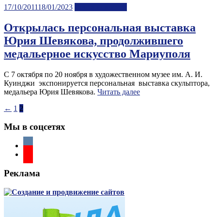
Posted
17/10/2011
18/01/2023
Лента новостей
on
Открылась персональная выставка
Юрия Шевякова, продолжившего
медальерное искусство Мариуполя
С 7 октября по 20 ноября в художественном музее им. А. И.
Куинджи экспонируется персональная выставка скульптора,
медальера Юрия Шевякова.
Читать далее
Пагинация
←
1
2
записей
Мы в соцсетях
Реклама