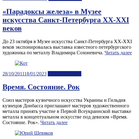
on
«Парадоксы железа» в Музее
искусства Санкт-Петербурга XX-XXI
веков
До 23 октября в Музее искусства Санкт-Петербурга XX-XXI
веков экспонировалась выставка известного петербургского
художника по металлу Владимира Сохоневича.
Читать далее
Posted
28/10/2011
18/01/2023
Лента новостей
on
Время. Состояние. Рок
Союз мастеров кузнечного искусства Украины и Гильдия
кузнецов Донбасса приглашают мастеров художественного
металла принять участие в Первой Всеукраинской выставке
металла в концептуальном искусстве под девизом «Время.
Состояние. Рок».
Читать далее