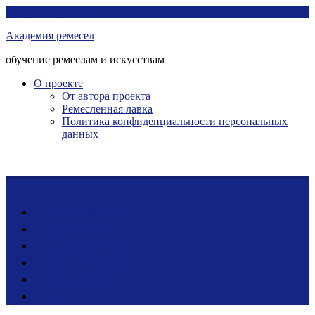
Перейти
Академия ремесел
к
Академия ремесел
контенту
обучение ремеслам и искусствам
О проекте
От автора проекта
Ремесленная лавка
Политика конфиденциальности персональных
данных
Лента новостей
Мастер-классы
Ярмарка ремесел
Ремесленная лавка
Фото-галерея
Блог